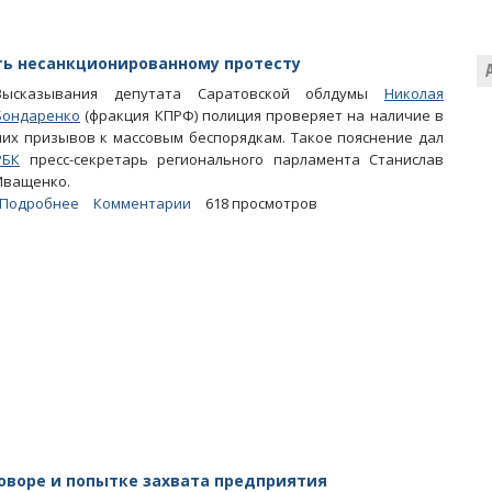
переплатили
за
ЖКУ
ть несанкционированному протесту
больше
Высказывания депутата Саратовской облдумы
Николая
3,5
Бондаренко
(фракция КПРФ) полиция проверяет на наличие в
миллиона
них призывов к массовым беспорядкам. Такое пояснение дал
рублей
РБК
пресс-секретарь регионального парламента Станислав
Иващенко.
Подробнее
о
Комментарии
618 просмотров
Облдума:
Депутат
Бондаренко
мог
призывать
несанкционированному
протесту
говоре и попытке захвата предприятия