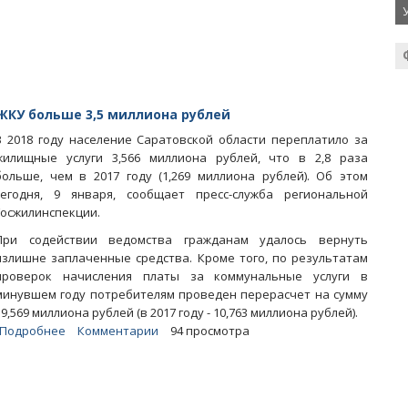
пенсии
ЖКУ больше 3,5 миллиона рублей
В 2018 году население Саратовской области переплатило за
жилищные услуги 3,566 миллиона рублей, что в 2,8 раза
больше, чем в 2017 году (1,269 миллиона рублей). Об этом
сегодня, 9 января, сообщает пресс-служба региональной
Госжилинспекции.
При содействии ведомства гражданам удалось вернуть
излишне заплаченные средства. Кроме того, по результатам
проверок начисления платы за коммунальные услуги в
минувшем году потребителям проведен перерасчет на сумму
19,569 миллиона рублей (в 2017 году - 10,763 миллиона рублей).
Подробнее
о
Комментарии
94 просмотра
В
прошлом
году
саратовцы