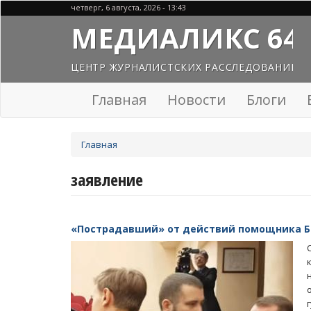
Перейти
четверг, 6 августа, 2026 - 13:43
к
МЕДИАЛИКС 64
основному
содержанию
ЦЕНТР ЖУРНАЛИСТСКИХ РАССЛЕДОВАНИЙ
Главная
Новости
Блоги
Вы
Главная
здесь
заявление
«Пострадавший» от действий помощника Бо