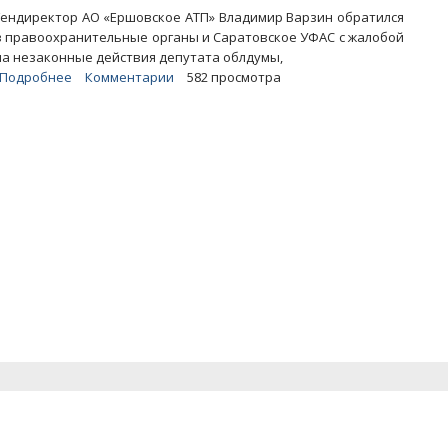
Гендиректор АО «Ершовское АТП» Владимир Варзин обратился
в правоохранительные органы и Саратовское УФАС с жалобой
на незаконные действия депутата облдумы,
Подробнее
о
Комментарии
582 просмотра
Депутата
от
«ЕР»
обвинили
в
картельном
сговоре
и
попытке
захвата
предприятия