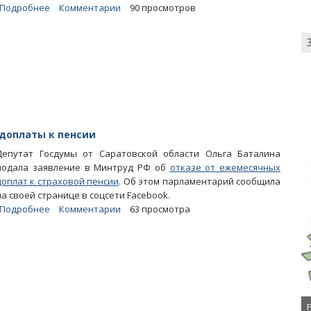
Подробнее
о
Комментарии
90 просмотров
Аналитик
«Финам»
назвал
некорректным
сравнение
Радаевым
отдыха
в
Самойловке
 доплаты к пенсии
и
Депутат Госдумы от Саратовской области Ольга Баталина
Турции
подала заявление в Минтруд РФ об
отказе от ежемесячных
доплат к страховой пенсии
. Об этом парламентарий сообщила
на своей странице в соцсети Facebook.
Подробнее
о
Комментарии
63 просмотра
Ольга
Баталина
отказалась
от
депутатской
доплаты
к