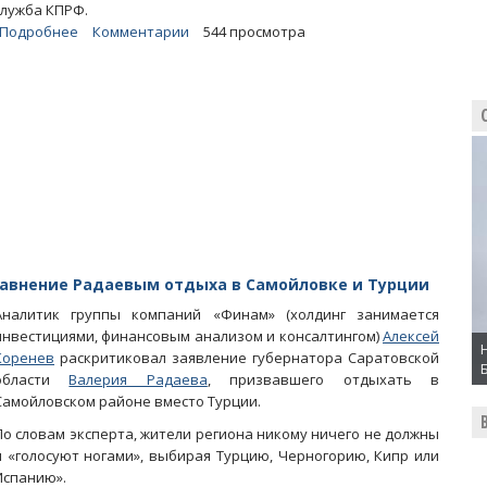
служба КПРФ.
Подробнее
о
Комментарии
544 просмотра
«Пострадавший»
от
действий
помощника
Бондаренко
завхоз
облдумы
не
явился
в
суд
авнение Радаевым отдыха в Самойловке и Турции
Аналитик группы компаний «Финам» (холдинг занимается
инвестициями, финансовым анализом и консалтингом)
Алексей
Коренев
раскритиковал заявление губернатора Саратовской
области
Валерия Радаева
, призвавшего отдыхать в
Самойловском районе вместо Турции.
По словам эксперта, жители региона никому ничего не должны
и «голосуют ногами», выбирая Турцию, Черногорию, Кипр или
Испанию».