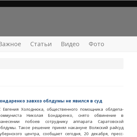
Важное
Статьи
Видео
Фото
ндаренко завхоз облдумы не явился в суд
С Евгения Холоднюка, общественного помощника облдепа-
коммуниста Николая Бондаренко, снято обвинение в
нанесении побоев сотруднику аппарата Саратовской
облдумы. Такое решение принял накануне Волжский райсуд
губернского центра, сообщает сегодня, 20 декабря, пресс-