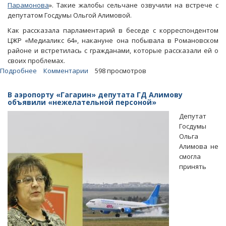
Парамонова
». Такие жалобы сельчане озвучили на встрече с
депутатом Госдумы Ольгой Алимовой.
Как рассказала парламентарий в беседе с корреспондентом
ЦЖР «Медиаликс 64», накануне она побывала в Романовском
районе и встретилась с гражданами, которые рассказали ей о
своих проблемах.
Подробнее
о
Комментарии
598 просмотров
В
райбольнице
В аэропорту «Гагарин» депутата ГД Алимову
жителей
объявили «нежелательной персоной»
вынуждают
Депутат
пользоваться
Госдумы
услугами
Ольга
клиники
Алимова не
Парамонова
смогла
принять