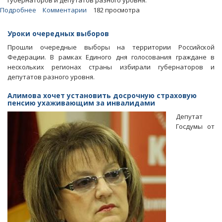
губернаторов и депутатов разного уровня.
Подробнее
о
Комментарии
182 просмотра
Блоги.
Выборы
Уроки очередных выборов
показали
Прошли очередные выборы на территории Российской
усталость
Федерации. В рамках Единого дня голосования граждане в
граждан
нескольких регионах страны избирали губернаторов и
от
депутатов разного уровня.
партии
«медвежьих
Алимова хочет установить досрочную страховую
услуг»
пенсию ухаживающим за инвалидами
Депутат
Госдумы от