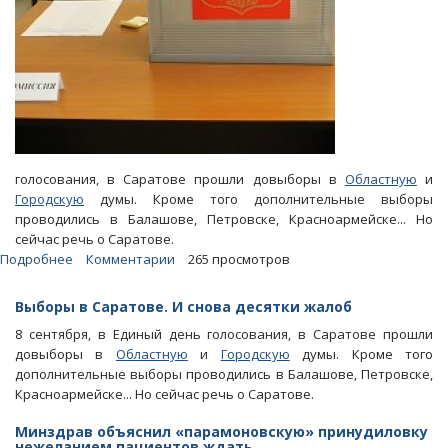
голосования, в Саратове прошли довыборы в
Областную
и
Городскую
думы. Кроме того дополнительные выборы
проводились в Балашове, Петровске, Красноармейске... Но
сейчас речь о Саратове.
Подробнее
о
Комментарии
265 просмотров
Блоги.
Выборы
Выборы в Саратове. И снова десятки жалоб
в
8 сентября, в Единый день голосования, в Саратове прошли
Саратове
довыборы в
Областную
и
Городскую
думы. Кроме того
прошли
дополнительные выборы проводились в Балашове, Петровске,
с
Красноармейске... Но сейчас речь о Саратове.
интересными
аномалиями
Минздрав объяснил «парамоновскую» принудиловку
и
нежеланием пациентов ждать