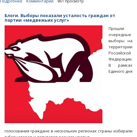
Подробнее
о
Комментарии
861 просмотр
«ОБС»:
Место
Блоги. Выборы показали усталость граждан от
Писарюка
партии «медвежьих услуг»
в
Прошли
облизбиркоме
очередные
может
выборы на
достаться
территории
Денису
Российской
Фадееву
Федерации.
В рамках
Единого дня
голосования граждане в нескольких регионах страны избирали