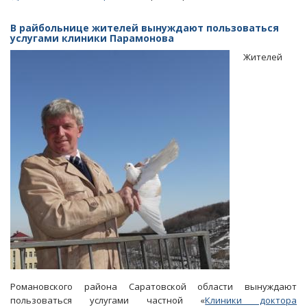
Минздрав
объяснил
В райбольнице жителей вынуждают пользоваться
«парамоновскую»
услугами клиники Парамонова
принудиловку
Жителей
нежеланием
пациентов
ждать
Романовского района Саратовской области вынуждают
пользоваться услугами частной «
Клиники доктора