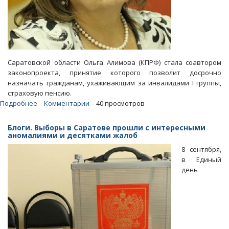
Саратовской области Ольга Алимова (КПРФ) стала соавтором
законопроекта, принятие которого позволит досрочно
назначать гражданам, ухаживающим за инвалидами I группы,
страховую пенсию.
Подробнее
о
Комментарии
40 просмотров
Алимова
хочет
Блоги. Выборы в Саратове прошли с интересными
установить
аномалиями и десятками жалоб
досрочную
8 сентября,
страховую
в Единый
пенсию
день
ухаживающим
за
инвалидами