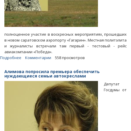
полноценное участие в воскресных мероприятиях, прошедших
в новом саратовском аэропорту «Гагарин». Местная политэлита
и журналисты встречали там первый - тестовый - рейс
авиакомпании «Победа».
Подробнее
о
Комментарии
558 просмотров
В
аэропорту
Алимова попросила премьера обеспечить
«Гагарин»
нуждающиеся семьи автокреслами
депутата
Депутат
ГД
Госдумы от
Алимову
объявили
«нежелательной
персоной»