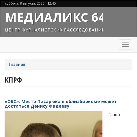
Перейти
суббота, 8 августа, 2026 - 12:45
к
МЕДИАЛИКС 64
основному
содержанию
ЦЕНТР ЖУРНАЛИСТСКИХ РАССЛЕДОВАНИЙ
Toggl
naviga
Вы
Главная
здесь
КПРФ
«ОБС»: Место Писарюка в облизбиркоме может
достаться Денису Фадееву
Глава