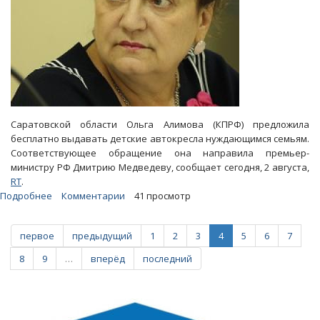
Саратовской области Ольга Алимова (КПРФ) предложила
бесплатно выдавать детские автокресла нуждающимся семьям.
Соответствующее обращение она направила премьер-
министру РФ Дмитрию Медведеву, сообщает сегодня, 2 августа,
RT
.
Подробнее
о
Комментарии
41 просмотр
Алимова
попросила
первое
предыдущий
1
2
3
4
5
6
7
премьера
обеспечить
8
9
…
вперёд
последний
нуждающиеся
семьи
автокреслами