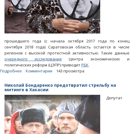
прошедшего года (с начала октября 2017 года по конец
сентября 2018 года) Саратовская область остается в числе
регионов с высокой протестной активностью. Такие данные
очередного исследования
Центра экономических и
политических реформ (ЦЭПР) приводит
РБК
.
Подробнее
о
Комментарии
143 просмотра
Область
включили
Николай Бондаренко предотвратил стрельбу на
в
митинге в Хакасии
группу
Депутат
регионов-
лидеров
по
протестной
активности