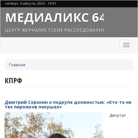
Перейти
четверг, 6 августа, 2026 - 14:41
к
МЕДИАЛИКС 64
основному
содержанию
ЦЕНТР ЖУРНАЛИСТСКИХ РАССЛЕДОВАНИЙ
Toggl
naviga
Вы
Главная
здесь
КПРФ
Дмитрий Сорокин о подкупе должностью: «Кто-то не
тех пирожков покушал»
Депутат