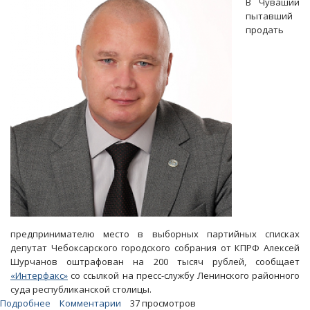
В Чувашии
должностью:
пытавший
«Кто-
продать
то
не
тех
пирожков
покушал»
предпринимателю место в выборных партийных списках
депутат Чебоксарского городского собрания от КПРФ Алексей
Шурчанов оштрафован на 200 тысяч рублей, сообщает
«Интерфакс»
со ссылкой на пресс-службу Ленинского районного
суда республиканской столицы.
Подробнее
о
Комментарии
37 просмотров