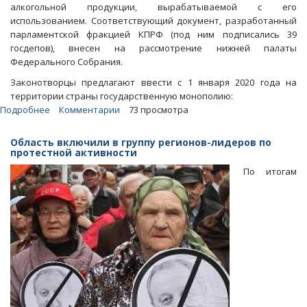
алкогольной продукции, вырабатываемой с его
использованием. Соответствующий документ, разработанный
парламентской фракцией КПРФ (под ним подписались 39
госдепов), внесен на рассмотрение нижней палаты
Федерального Собрания.
Законотворцы предлагают ввести с 1 января 2020 года на
территории страны государственную монополию:
Подробнее
о
Комментарии
73 просмотра
Алимова
и
Область включили в группу регионов-лидеров по
ее
протестной активности
коллеги
По итогам
внесли
законопроект
о
госмонополии
на
выработку
спирта
и
водки