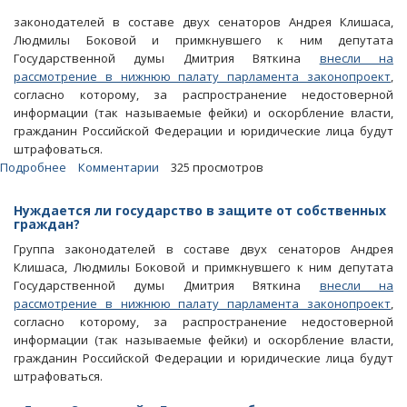
законодателей в составе двух сенаторов Андрея Клишаса,
Людмилы Боковой и примкнувшего к ним депутата
Государственной думы Дмитрия Вяткина
внесли на
рассмотрение в нижнюю палату парламента законопроект
,
согласно которому, за распространение недостоверной
информации (так называемые фейки) и оскорбление власти,
гражданин Российской Федерации и юридические лица будут
штрафоваться.
Подробнее
о
Комментарии
325 просмотров
Блоги.
Депутат
Нуждается ли государство в защите от собственных
Госдумы
граждан?
заподозрила
Группа законодателей в составе двух сенаторов Андрея
Бокову
Клишаса, Людмилы Боковой и примкнувшего к ним депутата
в
Государственной думы Дмитрия Вяткина
внесли на
оскорблении
рассмотрение в нижнюю палату парламента законопроект
,
России
согласно которому, за распространение недостоверной
информации (так называемые фейки) и оскорбление власти,
гражданин Российской Федерации и юридические лица будут
штрафоваться.