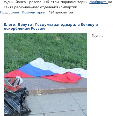
судьи Йонко Грозева. Об этом парламентарий
сообщает
на
сайте регионального отделения компартии.
Подробнее
о
Комментарии
124 просмотра
Жаловавшаяся
на
Блоги. Депутат Госдумы заподозрила Бокову в
судью-«русофоба»
оскорблении России
Алимова
Группа
осталась
недовольна
ответом
ЕСПЧ