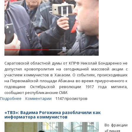
Саратовской областной думы от КПРФ Николай Бондаренко не
допустил кровопролития на сегодняшней массовой акции с
участием коммунистов в Хакасии. О событиях, происходивших
на Первомайской площади Абакана во время приуроченного к
годовщине Октябрьской революции 1917 года митинга,
сообщают республиканские СМИ.
Подробнее
о
Комментарии
1147 просмотров
Николай
Бондаренко
«ТВЗ»: Вадима Рогожина разоблачили как
предотвратил
информатора коммунистов
стрельбу
Во фракции
на
«Единая