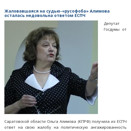
В
Чебоксарах
Жаловавшаяся на судью-«русофоба» Алимова
гордеп
осталась недовольна ответом ЕСПЧ
от
Депутат
КПРФ
Госдумы от
пытался
продать
место
в
партийном
списке
Саратовской области Ольга Алимова (КПРФ) получила из ЕСПЧ
ответ на свою жалобу на политическую ангажированность