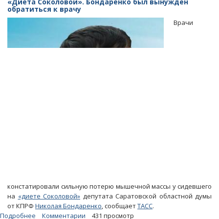
«Диета Соколовой». Бондаренко был вынужден
обратиться к врачу
Врачи
констатировали сильную потерю мышечной массы у сидевшего
на
«диете Соколовой»
депутата Саратовской областной думы
от КПРФ
Николая Бондаренко
, сообщает
ТАСС
.
Подробнее
о
Комментарии
431 просмотр