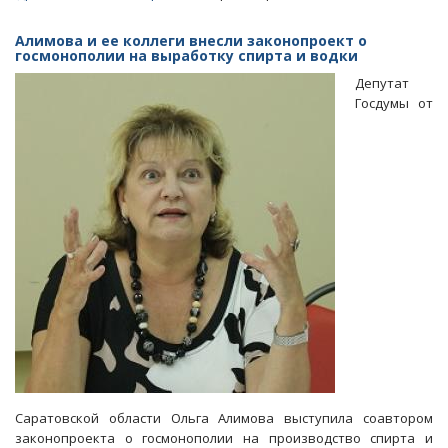
«Диета
Соколовой».
Алимова и ее коллеги внесли законопроект о
Бондаренко
госмонополии на выработку спирта и водки
был
Депутат
вынужден
Госдумы от
обратиться
к
врачу
Саратовской области Ольга Алимова выступила соавтором
законопроекта о госмонополии на производство спирта и