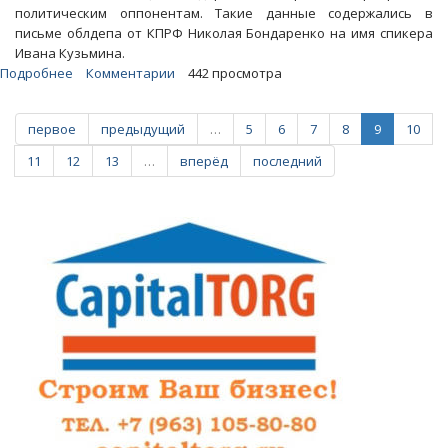
политическим оппонентам. Такие данные содержались в
письме облдепа от КПРФ Николая Бондаренко на имя спикера
Ивана Кузьмина.
Подробнее
о
Комментарии
442 просмотра
«ТВЗ»:
Вадима
первое
предыдущий
…
5
6
7
8
9
10
Рогожина
разоблачили
11
12
13
…
вперёд
последний
как
информатора
коммунистов