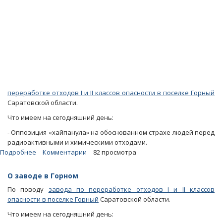
переработке отходов
I
и
II
классов опасности в поселке Горный
Саратовской области.
Что имеем на сегодняшний день:
- Оппозиция «хайпанула» на обоснованном страхе людей перед
радиоактивными и химическими отходами.
Подробнее
о
Комментарии
82 просмотра
Блоги.
Вопросы
О заводе в Горном
и
По поводу
завода по переработке отходов
I
и
II
классов
ответы
опасности в поселке Горный
Саратовской области.
по
строительству
Что имеем на сегодняшний день:
росатомовского