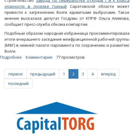
Строительство
завода по переработке отходов I и II класса
опасности в поселке Горный
Саратовской области может
привести к загрязнению Волги ядовитыми выбросами. Такое
мнение высказала депутат Госдумы от КПРФ Ольга Алимова,
сообщает пресс-служба обкома компартии.
Подобным образом народная избранница прокомментировала
итоги вчерашнего заседания межфракционной рабочей группы
(МФГ) в нижней палате парламента по сохранению и развитию
Волги.
Подробнее
о
Комментарии
77 просмотров
Алимова
подняла
первое
предыдущий
1
2
3
4
вперёд
в
Госдуме
последний
вопрос
строительства
завода
в
Горном