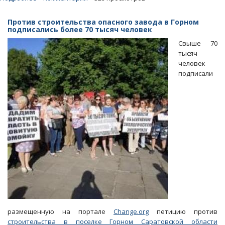
Налоги
от
Против строительства опасного завода в Горном
деятельности
подписались более 70 тысяч человек
опасного
Свыше 70
завода
тысяч
в
человек
Горном
подписали
пойдут
в
Кировскую
область
размещенную на портале
Change.org
петицию против
строительства в поселке Горном Саратовской области