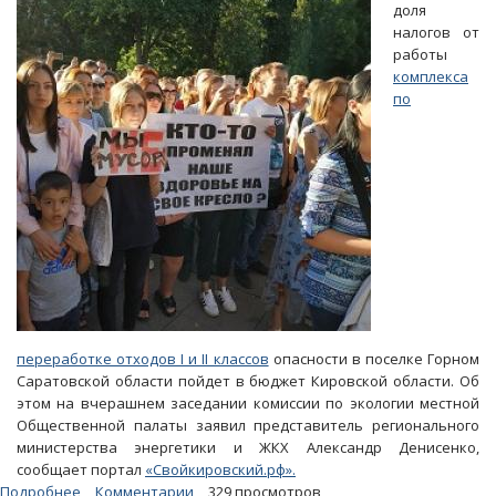
доля
в
налогов от
Горном
работы
вынесут
комплекса
на
по
суд
общественности
переработке отходов I и II классов
опасности в поселке Горном
Саратовской области пойдет в бюджет Кировской области. Об
этом на вчерашнем заседании комиссии по экологии местной
Общественной палаты заявил представитель регионального
министерства энергетики и ЖКХ Александр Денисенко,
сообщает портал
«Свойкировский.рф».
Подробнее
о
Комментарии
329 просмотров