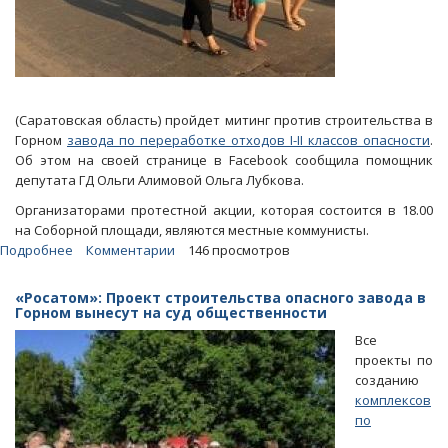
(Саратовская область) пройдет митинг против строительства в
Горном
завода по переработке отходов I-II классов опасности
.
Об этом на своей странице в Facebook сообщила помощник
депутата ГД Ольги Алимовой Ольга Лубкова.
Организаторами протестной акции, которая состоится в 18.00
на Соборной площади, являются местные коммунисты.
Подробнее
о
Комментарии
146 просмотров
Пугачевцы
выйдут
«Росатом»: Проект строительства опасного завода в
на
Горном вынесут на суд общественности
митинг
Все
против
проекты по
опасного
созданию
завода
комплексов
в
по
Горном