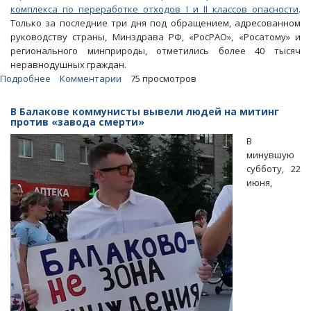
комплекса по переработке отходов I и II классов опасности
.
Только за последние три дня под обращением, адресованном
руководству страны, Минздрава РФ, «РосРАО», «Росатому» и
регионального минприроды, отметились более 40 тысяч
неравнодушных граждан.
Подробнее
о
Комментарии
75 просмотров
Против
строительства
В Балакове коммунисты вывели людей на митинг
опасного
против «завода смерти»
завода
В
в
минувшую
Горном
субботу, 22
подписались
июня,
более
70
тысяч
человек