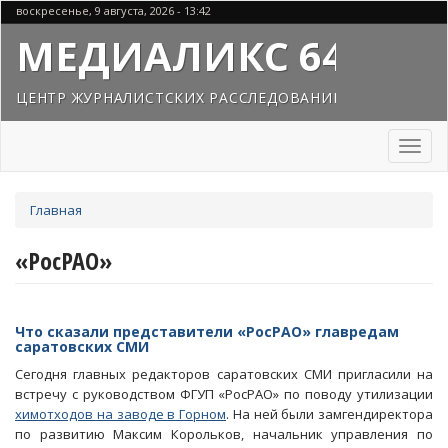
Перейти
воскресенье, 9 августа, 2026 - 13:42
к
МЕДИАЛИКС 64
основному
содержанию
ЦЕНТР ЖУРНАЛИСТСКИХ РАССЛЕДОВАНИЙ
Toggl
naviga
Вы
Главная
здесь
«РосРАО»
Что сказали представители «РосРАО» главредам
саратовских СМИ
Сегодня главных редакторов саратовских СМИ пригласили на
встречу с руководством ФГУП «РосРАО» по поводу утилизации
химотходов на заводе в Горном
. На ней были замгендиректора
по развитию Максим Корольков, начальник управления по