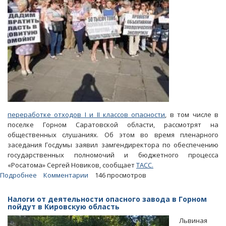
переработке отходов I и II классов опасности
, в том числе в
поселке Горном Саратовской области, рассмотрят на
общественных слушаниях. Об этом во время пленарного
заседания Госдумы заявил замгендиректора по обеспечению
государственных полномочий и бюджетного процесса
«Росатома» Сергей Новиков, сообщает
ТАСС.
Подробнее
о
Комментарии
146 просмотров
«Росатом»:
Проект
Налоги от деятельности опасного завода в Горном
строительства
пойдут в Кировскую область
опасного
Львиная
завода