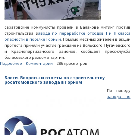
саратовские коммунисты провели в Балакове митинг против
строительства з
авода по переработке отходов I и II класса
опасности в поселке Горный
. Помимо местных жителей в акции
протеста приняли участие граждане из Вольского, Пугачевского
и Краснопартизанского районов, сообщает пресс-служба
балаковского райкома партии.
Подробнее
о
Комментарии
286 просмотров
В
Балакове
Блоги. Вопросы и ответы по строительству
коммунисты
росатомовского завода в Горном
вывели
По поводу
людей
завода по
на
митинг
против
«завода
смерти»