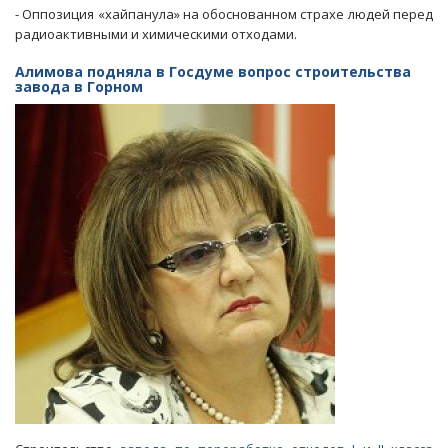
- Оппозиция «хайпанула» на обоснованном страхе людей перед
завода
радиоактивными и химическими отходами.
в
Горном
Алимова подняла в Госдуме вопрос строительства
завода в Горном