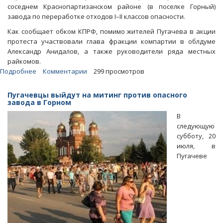
соседнем Краснопартизанском районе (в поселке Горный)
завода по переработке отходов I–II классов опасности.
Как сообщает обком КПРФ, помимо жителей Пугачева в акции
протеста участвовали глава фракции компартии в облдуме
Александр Анидалов, а также руководители ряда местных
райкомов.
Подробнее
о
Комментарии
299 просмотров
В
Пугачеве
Пугачевцы выйдут на митинг против опасного
прошел
завода в Горном
митинг
В
против
следующую
опасного
субботу, 20
росатомовского
июля, в
завода
Пугачеве