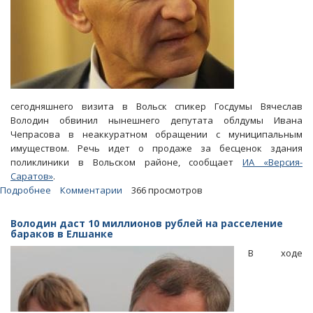
сегодняшнего визита в Вольск спикер Госдумы Вячеслав
Володин обвинил нынешнего депутата облдумы Ивана
Чепрасова в неаккуратном обращении с муниципальным
имуществом. Речь идет о продаже за бесценок здания
поликлиники в Вольском районе, сообщает
ИА «Версия-
Саратов»
.
Подробнее
о
Комментарии
366 просмотров
Володин
обвинил
Володин даст 10 миллионов рублей на расселение
Чепрасова
бараков в Елшанке
в
В ходе
«разбазаривании»
имущества
района