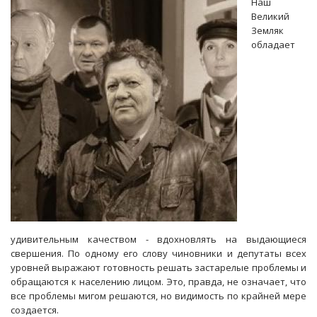
Наш
сотню
Великий
самых
Земляк
влиятельных
обладает
политиков
России
удивительным качеством - вдохновлять на выдающиеся
свершения. По одному его слову чиновники и депутаты всех
уровней выражают готовность решать застарелые проблемы и
обращаются к населению лицом. Это, правда, не означает, что
все проблемы мигом решаются, но видимость по крайней мере
создается.