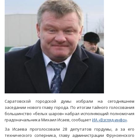
об
иностранных
агентах
на
СМИ
Саратовской городской думы избрали на сегодняшнем
заседании нового главу города. По итогам тайного голосования
большинство «белых шаров» набрал исполняющий полномочия
градоначальника Михаил Исаев, сообщает
ИА «Взгляд-инфо»
.
За Исаева проголосовали 28 депутатов гордумы, а за его
технического соперника, главу администрации Фрунзенского