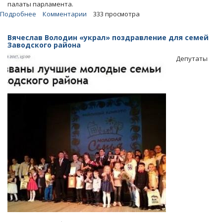
палаты парламента.
Подробнее
о
Комментарии
333 просмотра
Володин
предложил
Вячеслав Володин «украл» поздравление для семей
«бессовестным»
Заводского района
депутатам
Депутаты
покинуть
Госдуму