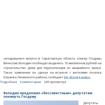
сегодняшнего визита в Саратовскую область спикер Госдумы
Вячеслав Володин пообещал выделить 10 миллионов рублей на
строительство дома для переселенцев из аварийного жилья.
Такое заявление он сделал на встрече с жителями поселка
Елшанка Ленинского района, сообщает
ИА «Взгляд-инфо»
.
Подробнее
о
Комментарии
243 просмотра
Володин
даст
Володин предложил «бессовестным» депутатам
10
покинуть Госдуму
миллионов
Депутаты