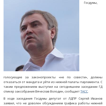
рублей
Госдумы,
на
расселение
бараков
в
Елшанке
голосующие за законопроекты «не по совести», должны
отказаться от мандата и уйти из нижней палаты парламента. С
таким предложением выступил на сегодняшнем заседании ГД
спикер заксобрания Вячеслав Володин, сообщает
ТАСС
.
В ходе заседания Госдумы депутат от ЛДПР Сергей Иванов
заявил, что не доволен обсуждением графика работы нижней