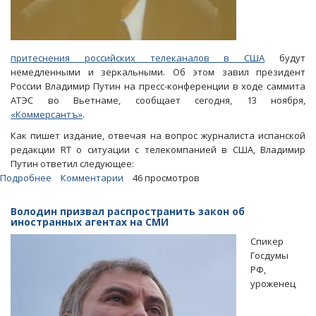
притеснения российских телеканалов в США
будут
немедленными и зеркальными. Об этом завил президент
России Владимир Путин на пресс-конференции в ходе саммита
АТЭС во Вьетнаме, сообщает сегодня, 13 ноября,
«Коммерсантъ»
.
Как пишет издание, отвечая на вопрос журналиста испанской
редакции RT о ситуации с телекомпанией в США, Владимир
Путин ответил следующее:
Подробнее
о
Комментарии
46 просмотров
Путин
назвал
Володин призвал распространить закон об
«естественной»
иностранных агентах на СМИ
реакцию
Спикер
ГД
Госдумы
на
РФ,
притеснения
уроженец
российской
прессы