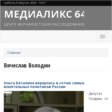
Перейти
суббота, 8 августа, 2026 - 16:37
к
МЕДИАЛИКС 64
основному
содержанию
ЦЕНТР ЖУРНАЛИСТСКИХ РАССЛЕДОВАНИЙ
Toggl
naviga
Вы
Главная
здесь
Вячеслав Володин
Ольга Баталина вернулась в сотню самых
влиятельных политиков России
Депутат
Госдумы от