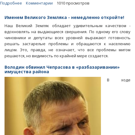
Подробнее
о
Комментарии
1010 просмотров
Блоги.
Именем
Именем Великого Земляка - немедленно откройте!
Великого
Наш Великий Земляк обладает удивительным качеством -
Земляка
вдохновлять на выдающиеся свершения. По одному его слову
-
чиновники и депутаты всех уровней выражают готовность
немедленно
решать застарелые проблемы и обращаются к населению
откройте!
лицом. Это, правда, не означает, что все проблемы мигом
решаются, но видимость по крайней мере создается.
Володин обвинил Чепрасова в «разбазаривании»
имущества района
В ходе