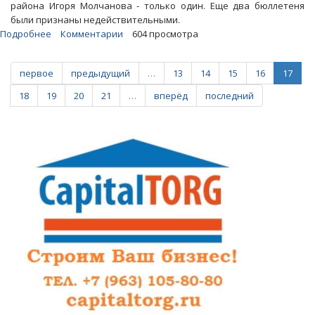
района Игоря Молчанова - только один. Еще два бюллетеня
были признаны недействительными.
Подробнее
о
Комментарии
604 просмотра
«Человек
от
первое
предыдущий
…
13
14
15
16
17
кобуры»
Михаил
18
19
20
21
…
вперёд
последний
Исаев
избран
главой
Саратова