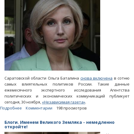
Саратовской области Ольга Баталина
снова включена
в сотню
самых влиятельных политиков России. Такие данные
ежемесячного экспертного исследования Агентства
политических и экономических коммуникаций публикует
сегодня, 30 ноября,
«Независимая газета»
.
Подробнее
о
Комментарии
198 просмотров
Ольга
Баталина
Блоги. Именем Великого Земляка - немедленно
вернулась
откройте!
в