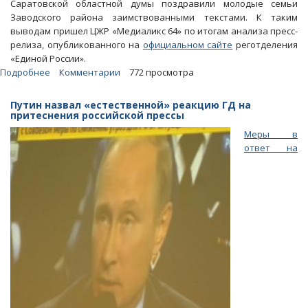
Саратовской областной думы поздравили молодые семьи
Заводского района заимствованными текстами. К таким
выводам пришел ЦЖР «Медиаликс 64» по итогам анализа пресс-
релиза, опубликованного на
официальном сайте
реготделения
«Единой России».
Подробнее
о
Комментарии
772 просмотра
Вячеслав
Володин
Путин назвал «естественной» реакцию ГД на
«украл»
притеснения российской прессы
поздравление
Меры в
для
ответ на
семей
Заводского
района