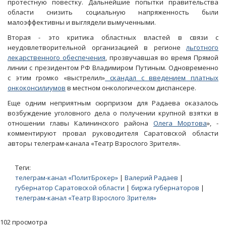
протестную повестку. Дальнейшие попытки правительства
области снизить социальную напряженность были
малоэффективны и выглядели вымученными.
Вторая - это критика областных властей в связи с
неудовлетворительной организацией в регионе
льготного
лекарственного обеспечения
, прозвучавшая во время Прямой
линии с президентом РФ Владимиром Путиным. Одновременно
с этим громко «выстрелил»
скандал с введением платных
онкоконсилиумов
в местном онкологическом диспансере.
Еще одним неприятным сюрпризом для Радаева оказалось
возбуждение уголовного дела о получении крупной взятки в
отношении главы Калининского района
Олега Мортова
», -
комментируют провал руководителя Саратовской области
авторы телеграм-канала «Театр Взрослого Зрителя».
Теги:
телеграм-канал «ПолитБрокер»
|
Валерий Радаев
|
губернатор Саратовской области
|
биржа губернаторов
|
телеграм-канал «Театр Взрослого Зрителя»
102 просмотра