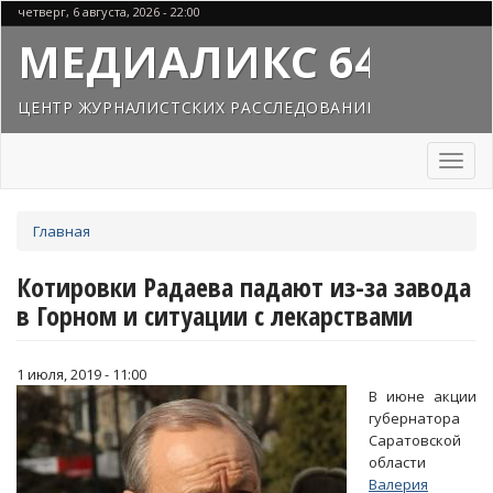
Перейти
четверг, 6 августа, 2026 - 22:00
к
МЕДИАЛИКС 64
основному
содержанию
ЦЕНТР ЖУРНАЛИСТСКИХ РАССЛЕДОВАНИЙ
Toggl
naviga
Вы
Главная
здесь
Котировки Радаева падают из-за завода
в Горном и ситуации с лекарствами
1 июля, 2019 - 11:00
В июне акции
губернатора
Саратовской
области
Валерия