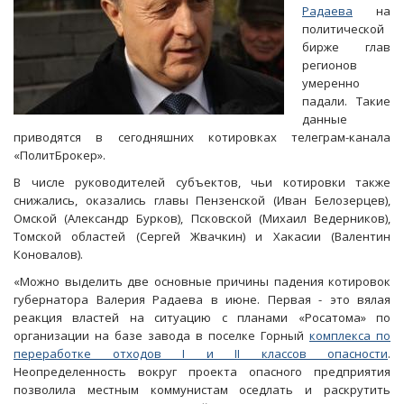
Радаева
на
политической
бирже глав
регионов
умеренно
падали. Такие
данные
приводятся в сегодняшних котировках телеграм-канала
«ПолитБрокер».
В числе руководителей субъектов, чьи котировки также
снижались, оказались главы Пензенской (Иван Белозерцев),
Омской (Александр Бурков), Псковской (Михаил Ведерников),
Томской областей (Сергей Жвачкин) и Хакасии (Валентин
Коновалов).
«Можно выделить две основные причины падения котировок
губернатора Валерия Радаева в июне. Первая - это вялая
реакция властей на ситуацию с планами «Росатома» по
организации на базе завода в поселке Горный
комплекса по
переработке отходов I и II классов опасности
.
Неопределенность вокруг проекта опасного предприятия
позволила местным коммунистам оседлать и раскрутить