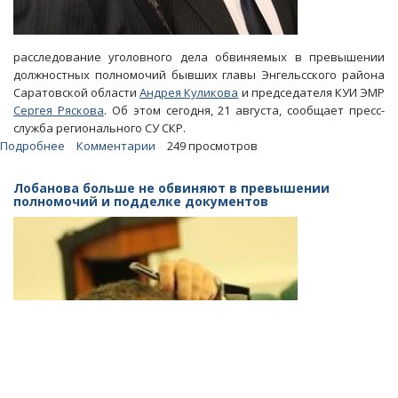
расследование уголовного дела обвиняемых в превышении
должностных полномочий бывших главы Энгельсского района
Саратовской области
Андрея Куликова
и председателя КУИ ЭМР
Сергея Ряскова
. Об этом сегодня, 21 августа, сообщает пресс-
служба регионального СУ СКР.
Подробнее
о
Комментарии
249 просмотров
Экс-
министр
Лобанова больше не обвиняют в превышении
и
полномочий и подделке документов
бывший
глава
ЭМР
Андрей
Куликов
предстанет
перед
судом