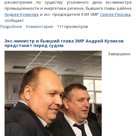
рассмотрение по существу уголовного дела экс-министра
промышленности и энергетики региона, бывшего главы района
Андрея Куликова
и экс- председателя КУИ ЭМР
Сергея Ряскова
,
сообщает
Подробнее
о
Комментарии
111 просмотров
Помогавший
Джуликяну
Экс-министр и бывший глава ЭМР Андрей Куликов
прибрать
предстанет перед судом
к
Завершено
рукам
землю
экс-
министр
не
признал
вину