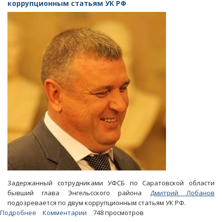
Лобанову
коррупционным статьям УК РФ
вменяют
получение
особо
крупной
взятки
Задержанный сотрудниками УФСБ по Саратовской области
бывший глава Энгельсского района
Дмитрий Лобанов
подозревается по двум коррупционным статьям УК РФ.
Подробнее
о
Комментарии
748 просмотров