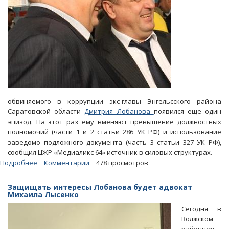
обвиняемого в коррупции экс-главы Энгельсского района
Саратовской области
Дмитрия Лобанова
появился еще один
эпизод. На этот раз ему вменяют превышение должностных
полномочий (части 1 и 2 статьи 286 УК РФ) и использование
заведомо подложного документа (часть 3 статьи 327 УК РФ),
сообщил ЦЖР «Медиаликс 64» источник в силовых структурах.
Подробнее
о
Комментарии
478 просмотров
«Подвиги»
Лобанова
Защищать интересы Лобанова будет адвокат
будут
Михаила Лысенко
расследовать
Сегодня в
вместе
Волжском
с