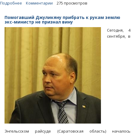
Подробнее
о
Комментарии
275 просмотров
«Ничего
не
Помогавший Джуликяну прибрать к рукам землю
понимающего»
экс-министр не признал вину
Андрея
Сегодня, 4
Куликова
сентября, в
просят
посадить
на
пять
лет
Энгельсском райсуде (Саратовская область) началось