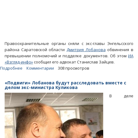
Правоохранительные органы сняли с экс-главы Энгельсского
района Саратовской области
Дмитрия Лобанова
обвинения в
превышении полномочий и подделке документов. Об этом
ИА
«Взгляд-инфо»
сообщил его адвокат Станислав Зайцев.
Подробнее
о
Комментарии
308 просмотров
Лобанова
больше
«Подвиги» Лобанова будут расследовать вместе с
не
делом экс-министра Куликова
обвиняют
В деле
в
превышении
полномочий
и
подделке
документов