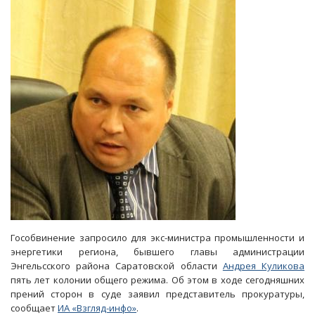
получил
два
с
половиной
колонии
Гособвинение запросило для экс-министра промышленности и
энергетики региона, бывшего главы администрации
Энгельсского района Саратовской области
Андрея Куликова
пять лет колонии общего режима. Об этом в ходе сегодняшних
прений сторон в суде заявил представитель прокуратуры,
сообщает
ИА «Взгляд-инфо»
.