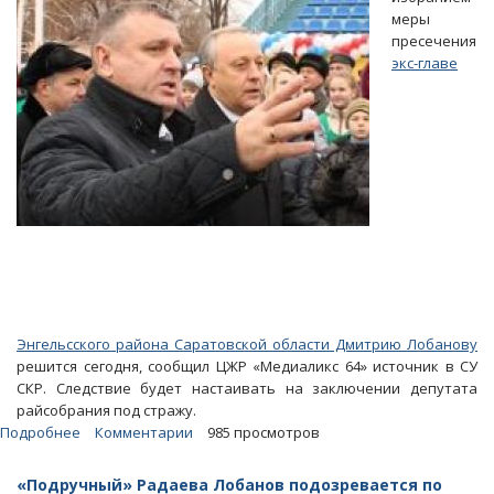
Михаила
меры
Лысенко
пресечения
экс-главе
Энгельсского района Саратовской области Дмитрию Лобанову
решится сегодня, сообщил ЦЖР «Медиаликс 64» источник в СУ
СКР. Следствие будет настаивать на заключении депутата
райсобрания под стражу.
Подробнее
о
Комментарии
985 просмотров
«Подручному»
Радаева
«Подручный» Радаева Лобанов подозревается по