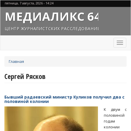
Перейти
пятница, 7 августа, 2026 - 14:24
к
МЕДИАЛИКС 64
основному
содержанию
ЦЕНТР ЖУРНАЛИСТСКИХ РАССЛЕДОВАНИЙ
Toggl
naviga
Вы
Главная
здесь
Сергей Рясков
Бывший радаевский министр Куликов получил два с
половиной колонии
К двум с
половиной
годам
колонии