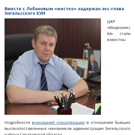
«Подручный»
Радаева
Вместе с Лобановым «жестко» задержан экс-глава
Лобанов
Энгельсского КУИ
подозревается
ЦЖР
по
«Медиаликс
коррупционным
64» стали
статьям
известны
УК
РФ
подробности
вчерашней спецоперации
в отношении бывших
высокопоставленных чиновников администрации Энгельсского
района Саратовской области.