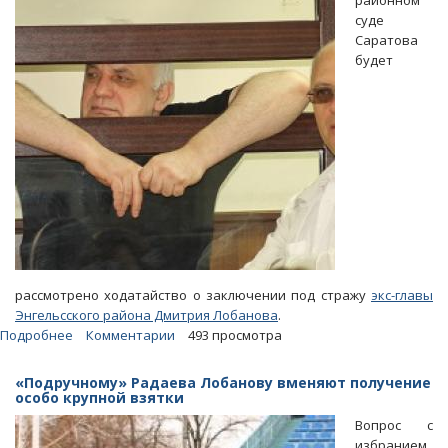
районном
делом
суде
экс-
Саратова
министра
будет
Куликова
рассмотрено ходатайство о заключении под стражу
экс-главы
Энгельсского района Дмитрия Лобанова
.
Подробнее
о
Комментарии
493 просмотра
Защищать
интересы
«Подручному» Радаева Лобанову вменяют получение
Лобанова
особо крупной взятки
будет
Вопрос с
адвокат
избранием