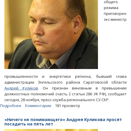
общего
режима
приговорен
экс-министр
промышленности и энергетики региона, бывший глава
администрации Энгельсского района Саратовской области
Андрей Куликов
. Он признан виновным в превышении
должностных полномочий (часть 2 статьи 286 УК РФ), сообщает
сегодня, 28 ноября, пресс-служба регионального СУ СКР.
Подробнее
о
Комментарии
181 просмотр
Бывший
радаевский
«Ничего не понимающего» Андрея Куликова просят
министр
посадить на пять лет
Куликов