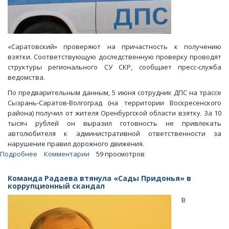
«Саратовский» проверяют на причастность к получению
взятки. Соответствующую доследственную проверку проводят
структуры регионального СУ СКР, сообщает пресс-служба
ведомства.
По предварительным данным, 5 июня сотрудник ДПС на трассе
Сызрань-Саратов-Волгоград (на территории Воскресенского
района) получил от жителя Оренбургской области взятку. За 10
тысяч рублей он выразил готовность не привлекать
автолюбителя к административной ответственности за
нарушение правил дорожного движения.
Подробнее
о
Комментарии
59 просмотров
Проезжий
автолюбитель
Команда Радаева втянула «Сады Придонья» в
обвинил
коррупционный скандал
саратовского
В
полицейского
в
коррупции