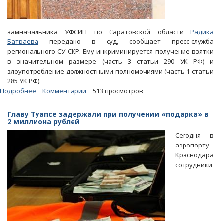
замначальника УФСИН по Саратовской области
Радика
Батраева
передано в суд, сообщает пресс-служба
регионального СУ СКР. Ему инкриминируется получение взятки
в значительном размере (часть 3 статьи 290 УК РФ) и
злоупотребление должностными полномочиями (часть 1 статьи
285 УК РФ).
Подробнее
о
Комментарии
513 просмотров
Убийце-
взяткодателю
Главу Туапсе задержали при получении «подарка» в
организовали
2 миллиона рублей
в
Сегодня в
колонии
аэропорту
«курорт»
Краснодара
с
сотрудники
проститутками