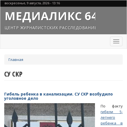
Перейти
воскресенье, 9 августа, 2026 - 13:16
к
МЕДИАЛИКС 64
основному
содержанию
ЦЕНТР ЖУРНАЛИСТСКИХ РАССЛЕДОВАНИЙ
Toggl
naviga
Вы
Главная
здесь
СУ СКР
Гибель ребенка в канализации. СУ СКР возбудило
уголовное дело
По факту
гибели 5-
летнего
ребенка в