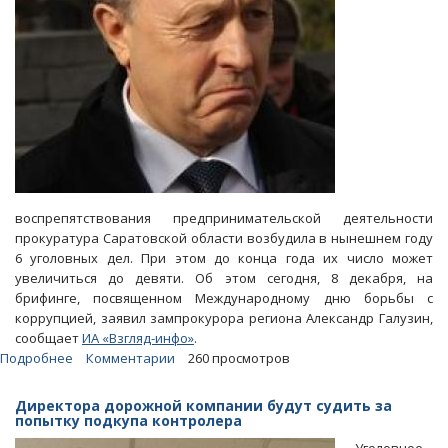
воспрепятствования предпринимательской деятельности
прокуратура Саратовской области возбудила в нынешнем году
6 уголовных дел. При этом до конца года их число может
увеличиться до девяти. Об этом сегодня, 8 декабря, на
брифинге, посвященном Международному дню борьбы с
коррупцией, заявил зампрокурора региона Александр Галузин,
сообщает
ИА «Взгляд-инфо»
.
Подробнее
о
Комментарии
260 просмотров
В
прокуратуре
Директора дорожной компании будут судить за
обсуждали
попытку подкупа контролера
выделение