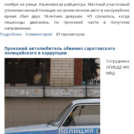
ноября на улице Ульяновская райцентра. Местный участковый
уполномоченный полиции на своем личном авто в неслужебное
время сбил двух 18-летних девушек. ЧП случилось, когда
пешеходы двигались по проезжей части в попутном
направлении.
Подробнее
о
Комментарии
87 просмотров
В
Красноармейске
Проезжий автолюбитель обвинил саратовского
полицейский
полицейского в коррупции
сбил
Сотрудника
двух
ОГИБДД МО
девушек-
МВД
пешеходов