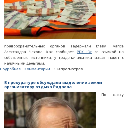
правоохранительных органов задержали главу Туапсе
Александра Чехова. Как сообщает
РБК Юг
со ссылкой на
собственные источники, у градоначальника изъят пакет с
наличными деньгами.
Подробнее
о
Комментарии
139 просмотров
Главу
Туапсе
В прокуратуре обсуждали выделение земли
задержали
организатору отдыха Радаева
при
По факту
получении
«подарка»
в
2
миллиона
рублей