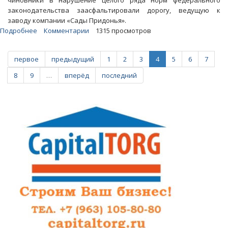
чиновники в нарушение целого ряда норм федерального
законодательства заасфальтировали дорогу, ведущую к
заводу компании «Сады Придонья».
Подробнее
о
Комментарии
1315 просмотров
Команда
Радаева
первое
предыдущий
1
2
3
4
5
6
7
втянула
«Сады
8
9
…
вперёд
последний
Придонья»
в
коррупционный
скандал