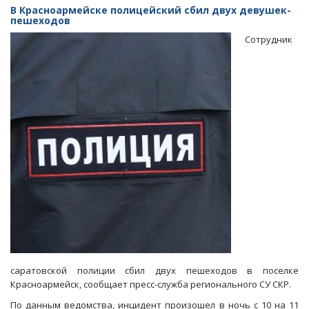
дорожной
В Красноармейске полицейский сбил двух девушек-
компании
пешеходов
будут
Сотрудник
судить
за
попытку
подкупа
контролера
саратовской полиции сбил двух пешеходов в поселке
Красноармейск, сообщает пресс-служба регионального СУ СКР.
По данным ведомства, инцидент произошел в ночь с 10 на 11