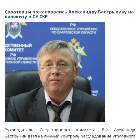
Бывший
вице-
Саратовцы пожаловались Александру Бастрыкину на
губернатор
волокиту в СУ СКР
Пензенской
области
заподозрен
в
мошенничестве
Руководитель Следственного комитета РФ Александр
Бастрыкин взял на личный контроль расследование уголовного