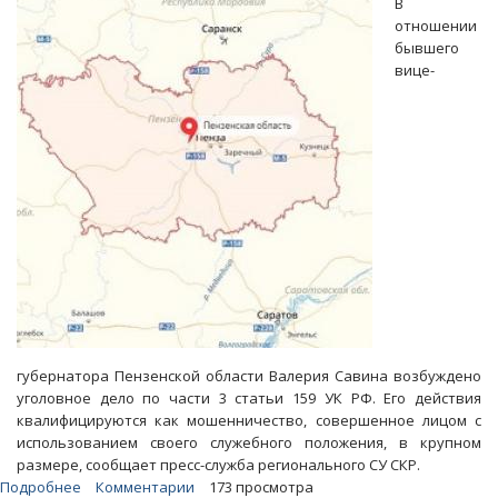
В
СУ
отношении
СКР
бывшего
возбудило
вице-
уголовное
дело
губернатора Пензенской области Валерия Савина возбуждено
уголовное дело по части 3 статьи 159 УК РФ. Его действия
квалифицируются как мошенничество, совершенное лицом с
использованием своего служебного положения, в крупном
размере, сообщает пресс-служба регионального СУ СКР.
Подробнее
о
Комментарии
173 просмотра