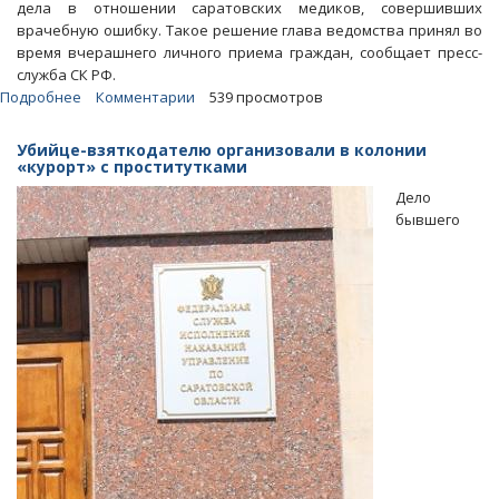
дела в отношении саратовских медиков, совершивших
врачебную ошибку. Такое решение глава ведомства принял во
время вчерашнего личного приема граждан, сообщает пресс-
служба СК РФ.
Подробнее
о
Комментарии
539 просмотров
Саратовцы
пожаловались
Убийце-взяткодателю организовали в колонии
Александру
«курорт» с проститутками
Бастрыкину
Дело
на
бывшего
волокиту
в
СУ
СКР