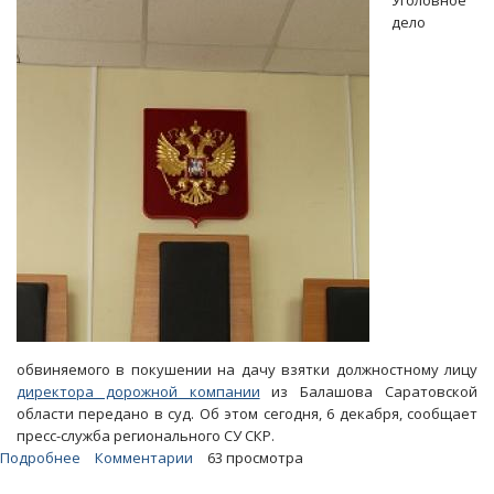
Уголовное
земли
дело
организатору
отдыха
Радаева
обвиняемого в покушении на дачу взятки должностному лицу
директора дорожной компании
из Балашова Саратовской
области передано в суд. Об этом сегодня, 6 декабря, сообщает
пресс-служба регионального СУ СКР.
Подробнее
о
Комментарии
63 просмотра
Директора