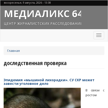
Перейти
воскресенье, 9 августа, 2026 - 13:38
к
МЕДИАЛИКС 64
основному
содержанию
ЦЕНТР ЖУРНАЛИСТСКИХ РАССЛЕДОВАНИЙ
Toggl
naviga
Вы
Главная
здесь
доследственная проверка
Эпидемия «мышиной лихорадки». СУ СКР может
завести уголовное дело
В связи с
ростом