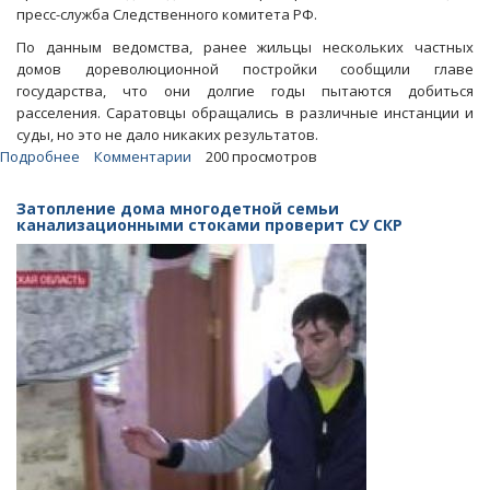
пресс-служба Следственного комитета РФ.
По данным ведомства, ранее жильцы нескольких частных
домов дореволюционной постройки сообщили главе
государства, что они долгие годы пытаются добиться
расселения. Саратовцы обращались в различные инстанции и
суды, но это не дало никаких результатов.
Подробнее
о
Комментарии
200 просмотров
Прямая
линия
Затопление дома многодетной семьи
Путина.
канализационными стоками проверит СУ СКР
СК
начал
проверку
по
обращению
аварийников
из
Саратова