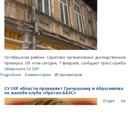
Октябрьском районе Саратова организована доследственная
проверка. Об этом сегодня, 7 февраля, сообщает пресс-служба
областного СУ СКР.
Подробнее
о
Комментарии
85 просмотров
Мэрия
обещает
СУ СКР области проверяет Гречушкину и Абросимова
расселить
по жалобе клуба «Протон-БАЭС»
обрушившийся
Отдел по
дом
Деникина
до
конца
года