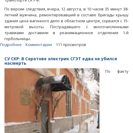
транспорте СК РФ.
По версии следствия, вчера, 12 августа, в 10 часов 35 минут 38-
летний мужчина, ремонтировавший в составе бригады крышу
здания цеха вагонного депо в областном центре, сорвался с 15-
метровой высоты. Пострадавшего с многочисленными
травмами доставили в реанимационное отделение 1-й
горбольницы.
Подробнее
о
Комментарии
111 просмотров
В
вагонном
СУ СКР: В Саратове электрик СГЭТ едва не убился
депо
насмерть
Саратова
По факту
разбился
упавший
с
крыши
ремонтник