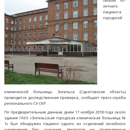
гибели 67-
Гречушкину
летнего
и
пациента
Абросимова
городской
по
жалобе
клуба
«Протон-
БАЭС»
клинической больницы Энгельса (Саратовская область)
проводится доследственная проверка, сообщает пресс-служба
регионального СУ СКР.
По предварительным данным, днем 17 ноября 2018 года около
здания ГАУЗ «Энгельсская городская клиническая больница №
1» был обнаружен пациент одного из отделений лечебного
учреждения без сознания. Несмотря на проведенные