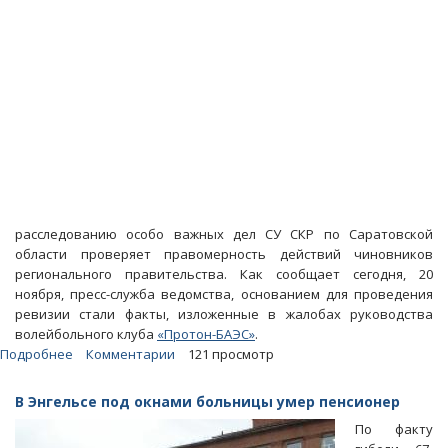
расследованию особо важных дел СУ СКР по Саратовской
области проверяет правомерность действий чиновников
регионального правительства. Как сообщает сегодня, 20
ноября, пресс-служба ведомства, основанием для проведения
ревизии стали факты, изложенные в жалобах руководства
волейбольного клуба
«Протон-БАЭС»
.
Подробнее
о
Комментарии
121 просмотр
СУ
СКР
В Энгельсе под окнами больницы умер пенсионер
области
По факту
проверяет