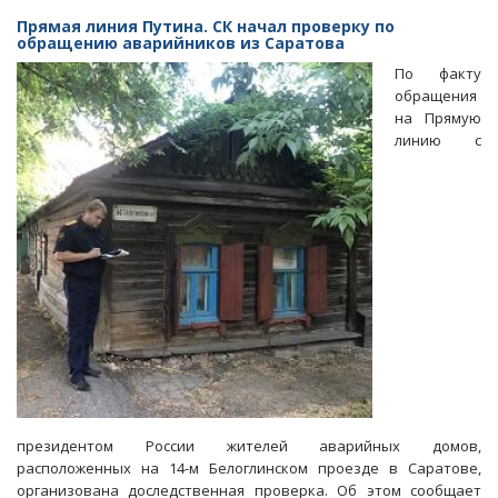
лекарств.
Прямая линия Путина. СК начал проверку по
СК
обращению аварийников из Саратова
начал
По факту
проверку,
обращения
а
на Прямую
Радаев
линию с
заявил
о
«сделанных
выводах»
президентом России жителей аварийных домов,
расположенных на 14-м Белоглинском проезде в Саратове,
организована доследственная проверка. Об этом сообщает