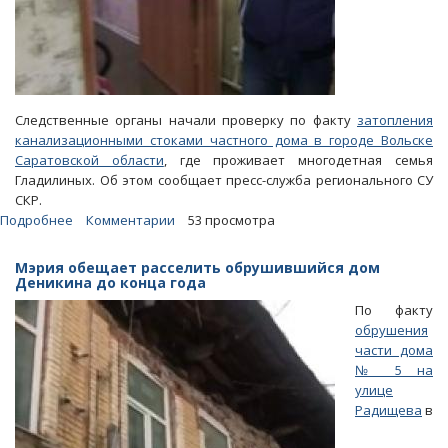
Следственные органы начали проверку по факту
затопления
канализационными стоками частного дома в городе Вольске
Саратовской области
, где проживает многодетная семья
Гладилиных. Об этом сообщает пресс-служба регионального СУ
СКР.
Подробнее
о
Комментарии
53 просмотра
Затопление
дома
Мэрия обещает расселить обрушившийся дом
многодетной
Деникина до конца года
семьи
По факту
канализационными
обрушения
стоками
части дома
проверит
№ 5 на
СУ
улице
СКР
Радищева
в