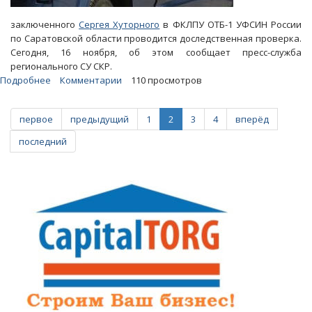
заключенного
Сергея Хуторного
в ФКЛПУ ОТБ-1 УФСИН России
по Саратовской области проводится доследственная проверка.
Сегодня, 16 ноября, об этом сообщает пресс-служба
регионального СУ СКР.
Подробнее
о
Комментарии
110 просмотров
Начата
проверка
первое
предыдущий
1
2
3
4
вперёд
по
факту
последний
смерти
в
тюремной
больнице
освобожденного
судом
зэка