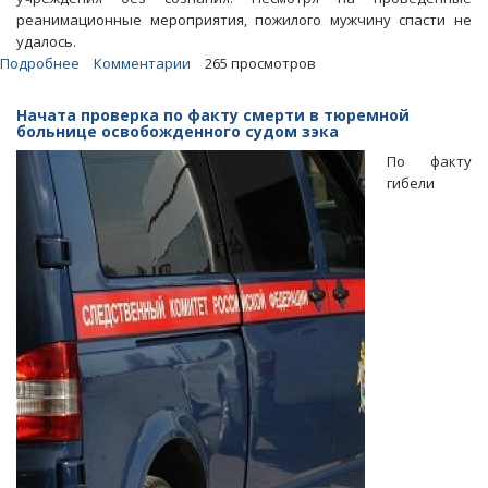
реанимационные мероприятия, пожилого мужчину спасти не
удалось.
Подробнее
о
Комментарии
265 просмотров
В
Энгельсе
Начата проверка по факту смерти в тюремной
под
больнице освобожденного судом зэка
окнами
По факту
больницы
гибели
умер
пенсионер