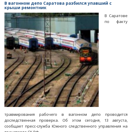
«мышиной
В вагонном депо Саратова разбился упавший с
лихорадки».
крыши ремонтник
СУ
В Саратове
СКР
по факту
может
завести
уголовное
дело
травмирования рабочего в вагонном депо проводится
доследственная проверка. Об этом сегодня, 13 августа,
сообщает пресс-служба Южного следственного управления на