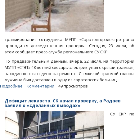
травмирования сотрудника МУПП «Саратовгорэлектротранс»
проводится доследственная проверка. Сегодня, 23 июля, об
этом сообщает пресс-служба регионального СУ СКР.
По предварительным данным, вчера, 22 июля, на территории
МУПП «СГЭТ» 48-летний слесарь-электрик упал с крыши трамвая,
находившегося в депо на ремонте. С тяжелой травмой головы
мужчина был доставлен в одну из саратовских больниц.
Подробнее
о
Комментарии
49 просмотров
СУ
СКР:
Дефицит лекарств. СК начал проверку, а Радаев
В
заявил о «сделанных выводах»
Саратове
СУ СКР по
электрик
СГЭТ
едва
не