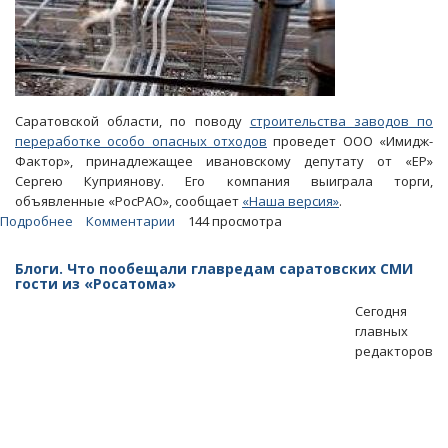
Саратовской области, по поводу
строительства заводов по
переработке особо опасных отходов
проведет ООО «Имидж-
Фактор», принадлежащее ивановскому депутату от «ЕР»
Сергею Куприянову. Его компания выиграла торги,
объявленные «РосРАО», сообщает
«Наша версия»
.
Подробнее
о
Комментарии
144 просмотра
Опрос
саратовцев
Блоги. Что пообещали главредам саратовских СМИ
о
гости из «Росатома»
заводе
Сегодня
в
главных
Горном
редакторов
проведет
фирма
депутата
от
«ЕР»