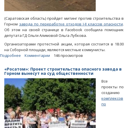
(Саратовская область) пройдет митинг против строительства в
Горном
завода по переработке отходов I-II классов опасности
.
Об этом на своей странице в Facebook сообщила помощник
депутата ГД Ольги Алимовой Ольга Лубкова.
Организаторами протестной акции, которая состоится в 18.00
на Соборной площади, являются местные коммунисты.
Подробнее
о
Комментарии
146 просмотров
Пугачевцы
выйдут
«Росатом»: Проект строительства опасного завода в
на
Горном вынесут на суд общественности
митинг
Все
против
проекты по
опасного
созданию
завода
комплексов
в
по
Горном