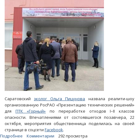
его
«собратьях»
будут
перерабатывать
350
видов
ядовитых
отходов
Саратовский
эколог Ольга Пицунова
назвала реалити-шоу
организованную РосРАО «Презентацию технических решений»
для
ПТК «Горный»
по переработке отходов I–II классов
опасности. Впечатлениями от состоявшегося позавчера, 22
октября, мероприятия общественница поделилась на своей
странице в соцсети
Facebook
.
Подробнее
о
Комментарии
292 просмотра