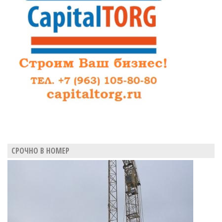
вынесут
на
суд
общественности
СРОЧНО В НОМЕР