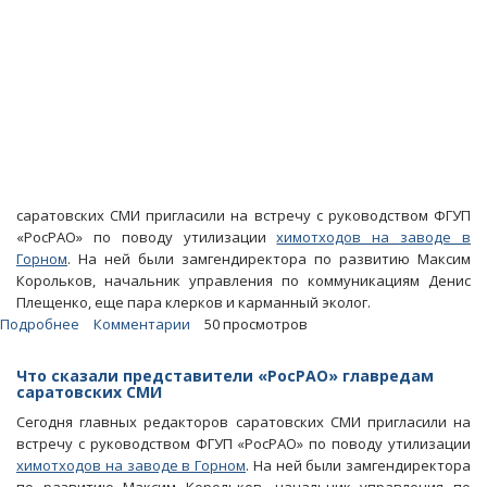
саратовских СМИ пригласили на встречу с руководством ФГУП
«РосРАО» по поводу утилизации
химотходов на заводе в
Горном
. На ней были замгендиректора по развитию Максим
Корольков, начальник управления по коммуникациям Денис
Плещенко, еще пара клерков и карманный эколог.
Подробнее
о
Комментарии
50 просмотров
Блоги.
Что
Что сказали представители «РосРАО» главредам
пообещали
саратовских СМИ
главредам
Сегодня главных редакторов саратовских СМИ пригласили на
саратовских
встречу с руководством ФГУП «РосРАО» по поводу утилизации
СМИ
химотходов на заводе в Горном
. На ней были замгендиректора
гости