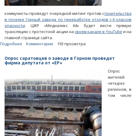
коммунисты проведут очередной митинг против с
троительства
в поселке Горный завода по переработке отходов I–II классов
опасности
. ЦЖР «Медиаликс 64» будет вести прямую
трансляцию с протестной акции на
своем канале в YouTube
и на
главной странице сайта.
Подробнее
о
Комментарии
193 просмотра
«Медиаликс
64»
Опрос саратовцев о заводе в Горном проведет
будет
фирма депутата от «ЕР»
вести
Опрос
трансляцию
жителей
с
четырех
митинга
регионов, в
против
том числе
завода
в
Горном