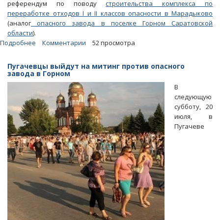
референдум по поводу
строительства комплекса по
переработке отходов I и II классов опасности в Марадыково
(аналог
опасного завода в поселке Горном Саратовской
области
).
Подробнее
о
Комментарии
52 просмотра
Кировские
власти
Пугачевцы выйдут на митинг против опасного
отказались
завода в Горном
проводить
В
референдум
следующую
по
субботу, 20
опасному
июля, в
заводу
Пугачеве
«Росатома»