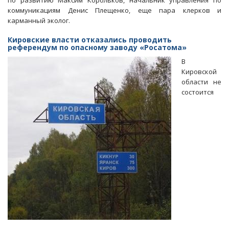
по развитию Максим Корольков, начальник управления по
из
коммуникациям Денис Плещенко, еще пара клерков и
«Росатома»
карманный эколог.
Кировские власти отказались проводить
референдум по опасному заводу «Росатома»
В
Кировской
области не
состоится