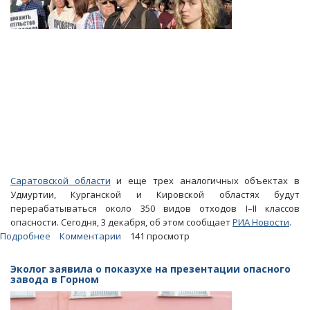
Саратовской области
и еще трех аналогичных объектах в
Удмуртии, Курганской и Кировской областях будут
перерабатываться около 350 видов отходов I–II классов
опасности. Сегодня, 3 декабря, об этом сообщает
РИА Новости
.
Подробнее
о
Комментарии
141 просмотр
На
заводе
Эколог заявила о показухе на презентации опасного
в
завода в Горном
Горном
и