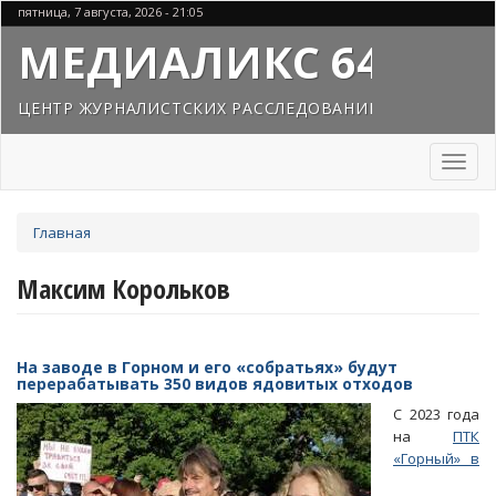
Перейти
пятница, 7 августа, 2026 - 21:05
к
МЕДИАЛИКС 64
основному
содержанию
ЦЕНТР ЖУРНАЛИСТСКИХ РАССЛЕДОВАНИЙ
Toggl
naviga
Вы
Главная
здесь
Максим Корольков
На заводе в Горном и его «собратьях» будут
перерабатывать 350 видов ядовитых отходов
С 2023 года
на
ПТК
«Горный» в