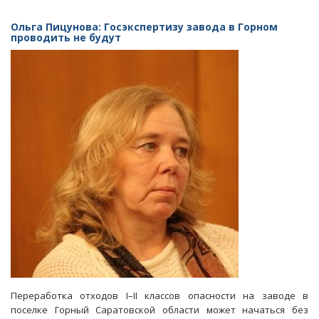
Эколог
заявила
Ольга Пицунова: Госэкспертизу завода в Горном
о
проводить не будут
показухе
на
презентации
опасного
завода
в
Горном
Переработка отходов I–II классов опасности на заводе в
поселке Горный Саратовской области может начаться без