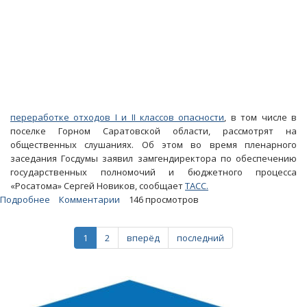
переработке отходов I и II классов опасности
, в том числе в
поселке Горном Саратовской области, рассмотрят на
общественных слушаниях. Об этом во время пленарного
заседания Госдумы заявил замгендиректора по обеспечению
государственных полномочий и бюджетного процесса
«Росатома» Сергей Новиков, сообщает
ТАСС.
Подробнее
о
Комментарии
146 просмотров
«Росатом»:
Проект
1
2
вперёд
последний
строительства
опасного
завода
в
Горном