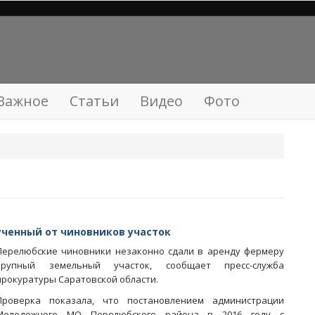
Важное
Статьи
Видео
Фото
ученный от чиновников участок
Перелюбские чиновники незаконно сдали в аренду фермеру
крупный земельный участок, сообщает пресс-служба
прокуратуры Саратовской области.
Проверка показала, что постановлением администрации
Молодежного МО Перелюбского района в 2016 году с