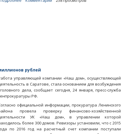
Подробнее
о
Комментарии
258 просмотров
Ввод
недостроев.
На
подчиненных
Тепина
завели
еще
одно
уголовное
дело
миллионов рублей
Работа управляющей компании «Наш дом», осуществляющей
деятельность в Саратове, стала основанием для возбуждения
уголовного дела, сообщает сегодня, 24 января, пресс-служба
Генпрокуратуры РФ.
Согласно официальной информации, прокуратура Ленинского
района провела проверку финансово-хозяйственной
деятельности УК «Наш дом», в управлении которой
находилось более 300 домов. Ревизоры установили, что с 2015
года по 2016 год на расчетный счет компании поступали