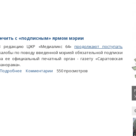
и
«Дорстроя»
заподозрили
в
растрате
ончить с «подписным» ярмом мэрии
В редакцию ЦЖР «Медиаликс 64»
продолжают поступать
жалобы по поводу введенной мэрией обязательной подписки
на ее официальный печатный орган - газету «Саратовская
панорама».
Подробнее
о
Комментарии
550 просмотров
«Пишу
и
плачу».
Прокуратура
не
может
покончить
с
«подписным»
ярмом