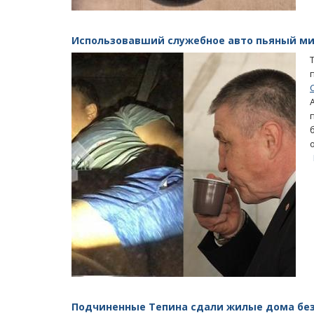
Использовавший служебное авто пьяный ми
ащается в помойку
Саратовцы скорбят о погибшей от р
Лизе Киселевой
Подчиненные Тепина сдали жилые дома без