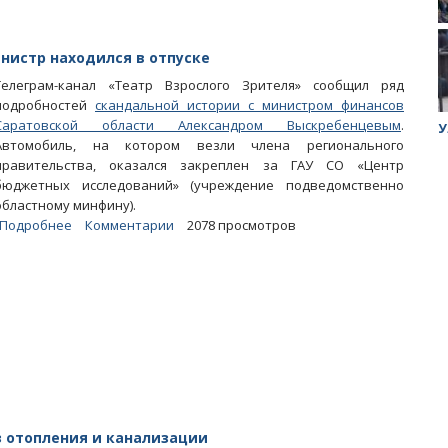
мэрии
нистр находился в отпуске
Телеграм-канал «Театр Взрослого Зрителя» сообщил ряд
подробностей
скандальной истории с министром финансов
Саратовской области Александром Выскребенцевым
.
ук убийцы
Митинг против планов Росатома по
У
Автомобиль, на котором везли члена регионального
строительству завода в Горном
правительства, оказался закреплен за ГАУ СО «Центр
бюджетных исследований» (учреждение подведомственно
областному минфину).
Подробнее
о
Комментарии
2078 просмотров
Использовавший
служебное
авто
пьяный
министр
находился
в
отпуске
 отопления и канализации