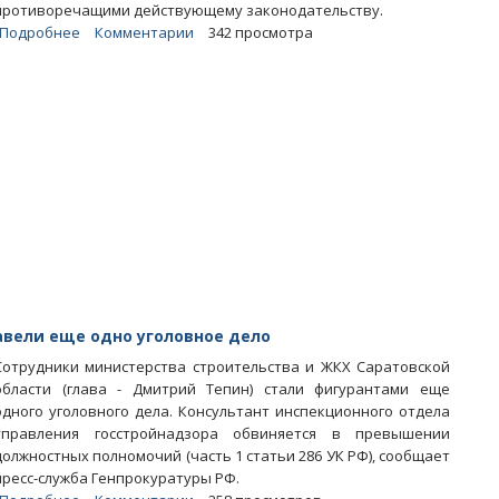
противоречащими действующему законодательству.
Подробнее
о
Комментарии
342 просмотра
Суд
признал
незаконными
действия
Елены
Щербаковой
по
выплате
премии
авели еще одно уголовное дело
Сотрудники министерства строительства и ЖКХ Саратовской
области (глава - Дмитрий Тепин) стали фигурантами еще
одного уголовного дела. Консультант инспекционного отдела
управления госстройнадзора обвиняется в превышении
должностных полномочий (часть 1 статьи 286 УК РФ), сообщает
пресс-служба Генпрокуратуры РФ.