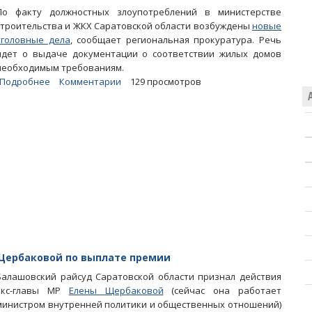
По факту должностных злоупотреблений в министерстве
строительства и ЖКХ Саратовской области возбуждены
новые
уголовные дела
, сообщает региональная прокуратура. Речь
идет о выдаче документации о соответствии жилых домов
необходимым требованиям.
Подробнее
о
Комментарии
129 просмотров
Подчиненные
Тепина
сдали
жилые
дома
без
отопления
и
канализации
Щербаковой по выплате премии
Балашовский райсуд Саратовской области признал действия
экс-главы МР
Елены Щербаковой
(сейчас она работает
министром внутренней политики и общественных отношений)