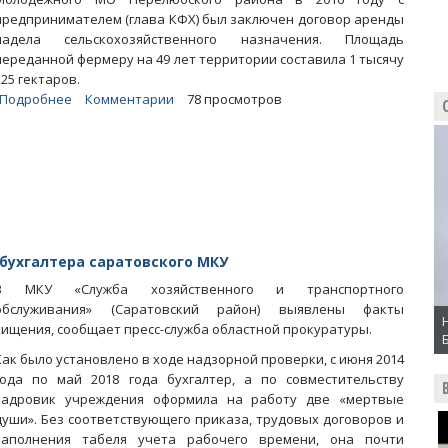
предпринимателем (глава КФХ) был заключен договор аренды
надела сельскохозяйственного назначения. Площадь
переданной фермеру на 49 лет территории составила 1 тысячу
225 гектаров.
Подробнее
о
Комментарии
78 просмотров
Главе
КФХ
пришлось
вернуть
незаконно
полученный
от
чиновников
бухгалтера саратовского МКУ
участок
В МКУ «Служба хозяйственного и транспортного
обслуживания» (Саратовский район) выявлены факты
хищения, сообщает пресс-служба областной прокуратуры.
Как было установлено в ходе надзорной проверки, с июня 2014
года по май 2018 года бухгалтер, а по совместительству
кадровик учреждения оформила на работу две «мертвые
души». Без соответствующего приказа, трудовых договоров и
заполнения табеля учета рабочего времени, она почти