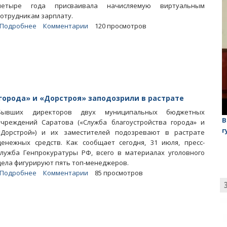
четыре года присваивала начисляемую виртуальным
сотрудникам зарплату.
Подробнее
о
Комментарии
120 просмотров
Две
«мертвые
души»
четыре
года
кормили
бухгалтера
орода» и «Дорстроя» заподозрили в растрате
саратовского
Бывших директоров двух муниципальных бюджетных
МКУ
лаган»
На обсуждении проекта завода в Горном едва не
В
учреждений Саратова («Служба благоустройства города» и
случилась потасовка
г
«Дорстрой») и их заместителей подозревают в растрате
денежных средств. Как сообщает сегодня, 31 июля, пресс-
служба Генпрокуратуры РФ, всего в материалах уголовного
дела фигурируют пять топ-менеджеров.
Подробнее
о
Комментарии
85 просмотров
Топ-
менеджеров
«Службы
благоустройства
города»