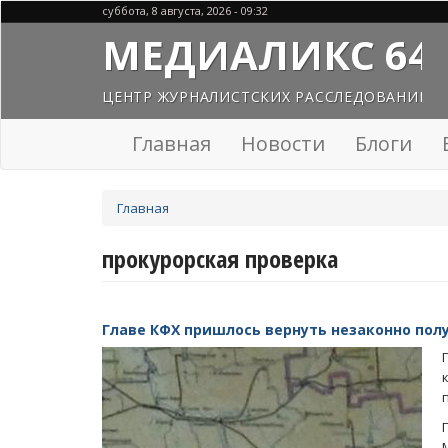
Перейти
суббота, 8 августа, 2026 - 09:32
к
МЕДИАЛИКС 64
основному
содержанию
ЦЕНТР ЖУРНАЛИСТСКИХ РАССЛЕДОВАНИЙ
Главная
Новости
Блоги
Вы
Главная
здесь
прокурорская проверка
Главе КФХ пришлось вернуть незаконно пол