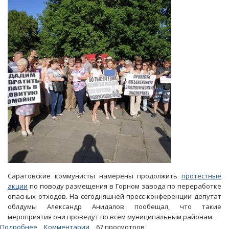
и
его
«собратьях»
будут
перерабатывать
350
видов
ядовитых
отходов
Саратовские коммунисты намерены продолжить
протестные
акции
по поводу размещения в Горном завода по переработке
опасных отходов. На сегодняшней пресс-конференции депутат
облдумы Александр Анидалов пообещал, что такие
мероприятия они проведут по всем муниципальным районам.
Подробнее
о
Комментарии
67 просмотров