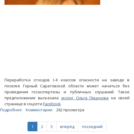
«обработки»
пользователей
соцсетей
Переработка отходов I–II классов опасности на заводе в
поселке Горный Саратовской области может начаться без
проведения госэкспертизы и публичных слушаний. Такое
предположение высказала
эколог Ольга Пицунова
на своей
странице в соцсети
Facebook
.
Подробнее
о
Комментарии
262 просмотра
Ольга
Пицунова:
1
2
3
вперёд
последний
Госэкспертизу
завода