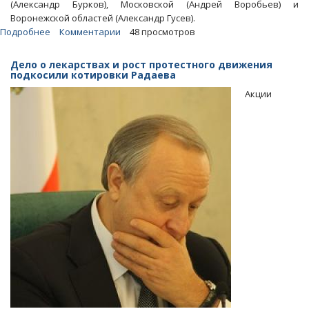
(Александр Бурков), Московской (Андрей Воробьев) и
Воронежской областей (Александр Гусев).
Подробнее
о
Комментарии
48 просмотров
Акции
против
Дело о лекарствах и рост протестного движения
завода
подкосили котировки Радаева
в
Акции
Горном
не
смогли
подорвать
котировок
Валерия
Радаева