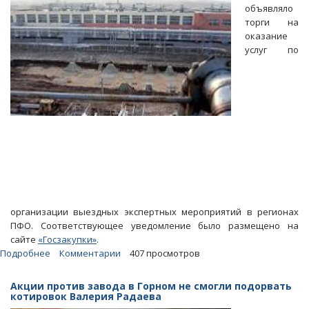
презентации
объявляло
опасного
торги на
завода
оказание
в
услуг по
Горном
организации выездных экспертных мероприятий в регионах
ПФО. Соответствующее уведомление было размещено на
сайте
«Госзакупки»
.
Подробнее
о
Комментарии
407 просмотров
Завод
в
Акции против завода в Горном не смогли подорвать
Горном.
котировок Валерия Радаева
«РосРАО»