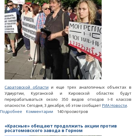
Саратовской области
и еще трех аналогичных объектах в
Удмуртии, Курганской и Кировской областях будут
перерабатываться около 350 видов отходов I–II классов
опасности. Сегодня, 3 декабря, об этом сообщает
РИА Новости
.
Подробнее
о
Комментарии
140 просмотров
На
заводе
«Красные» обещают продолжить акции против
в
росатомовского завода в Горном
Горном