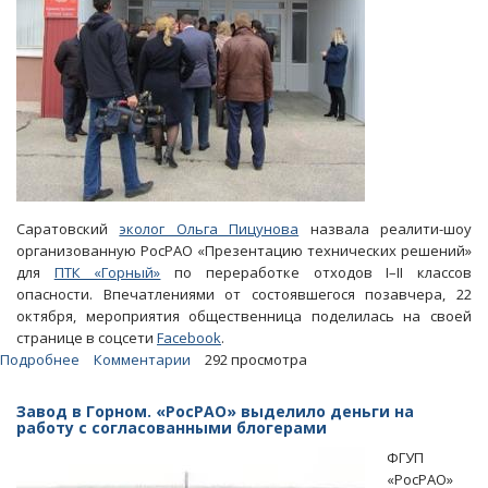
Саратовский
эколог Ольга Пицунова
назвала реалити-шоу
организованную РосРАО «Презентацию технических решений»
для
ПТК «Горный»
по переработке отходов I–II классов
опасности. Впечатлениями от состоявшегося позавчера, 22
октября, мероприятия общественница поделилась на своей
странице в соцсети
Facebook
.
Подробнее
о
Комментарии
292 просмотра
Эколог
заявила
Завод в Горном. «РосРАО» выделило деньги на
о
работу с согласованными блогерами
показухе
ФГУП
на
«РосРАО»