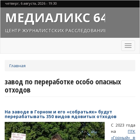
Перейти
четверг, 6 августа, 2026 - 19:30
к
МЕДИАЛИКС 64
основному
содержанию
ЦЕНТР ЖУРНАЛИСТСКИХ РАССЛЕДОВАНИЙ
Toggl
naviga
Вы
Главная
здесь
завод по переработке особо опасных
отходов
На заводе в Горном и его «собратьях» будут
перерабатывать 350 видов ядовитых отходов
С 2023 года
на
ПТК
«Горный» в