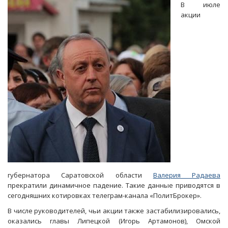
В июле
выделило
акции
деньги
на
работу
с
согласованными
блогерами
губернатора Саратовской области
Валерия Радаева
прекратили динамичное падение. Такие данные приводятся в
сегодняшних котировках телеграм-канала «ПолитБрокер».
В числе руководителей, чьи акции также застабилизировались,
оказались главы Липецкой (Игорь Артамонов), Омской