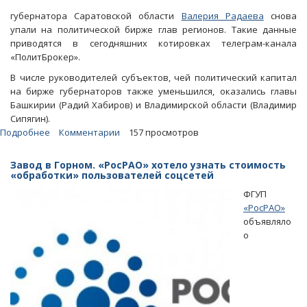
губернатора Саратовской области
Валерия Радаева
снова
упали на политической бирже глав регионов. Такие данные
приводятся в сегодняшних котировках телеграм-канала
«ПолитБрокер».
В числе руководителей субъектов, чей политический капитал
на бирже губернаторов также уменьшился, оказались главы
Башкирии (Радий Хабиров) и Владимирской области (Владимир
Сипягин).
Подробнее
о
Комментарии
157 просмотров
Дело
о
Завод в Горном. «РосРАО» хотело узнать стоимость
лекарствах
«обработки» пользователей соцсетей
и
ФГУП
рост
«РосРАО»
протестного
объявляло
движения
о
подкосили
котировки
Радаева