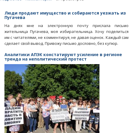
«Красные»
обещают
Люди продают имущество и собираются уезжать из
продолжить
Пугачева
акции
На днях мне на электронную почту прислала письмо
против
жительница Пугачева, моя избирательница. Хочу поделиться
росатомовского
им с читателями, не комментируя, не давая оценок. Каждый сам
завода
сделает свой вывод. Привожу письмо дословно, без купюр.
в
Горном
Аналитики АПЭК констатируют усиление в регионе
тренда на неполитический протест