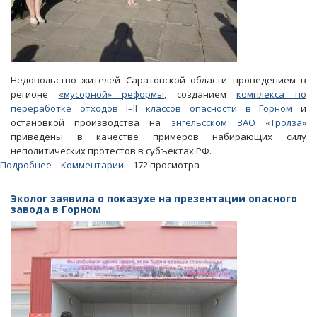
Недовольство жителей Саратовской области проведением в
регионе
«мусорной» реформы
, созданием
комплекса по
переработке отходов I–II классов опасности в Горном
и
остановкой производства на
энгельсском ЗАО «Тролза»
приведены в качестве примеров набирающих силу
неполитических протестов в субъектах РФ.
Подробнее
о
Комментарии
172 просмотра
Аналитики
АПЭК
Эколог заявила о показухе на презентации опасного
констатируют
завода в Горном
усиление
в
регионе
тренда
на
неполитический
протест