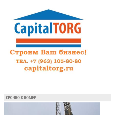
в
Горном
проводить
не
будут
СРОЧНО В НОМЕР