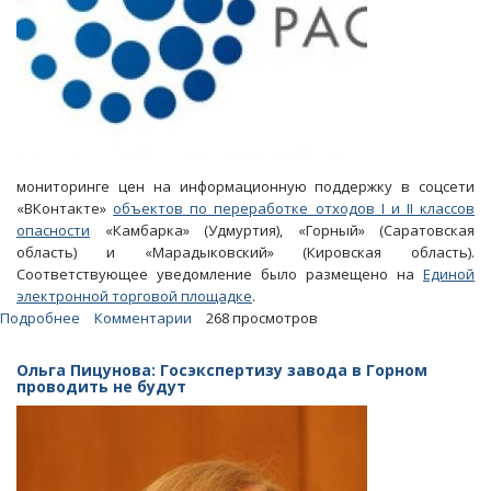
мониторинге цен на информационную поддержку в соцсети
«ВКонтакте»
объектов по переработке отходов I и II классов
опасности
«Камбарка» (Удмуртия), «Горный» (Саратовская
область) и «Марадыковский» (Кировская область).
Соответствующее уведомление было размещено на
Единой
электронной торговой площадке
.
Подробнее
о
Комментарии
268 просмотров
Завод
в
Ольга Пицунова: Госэкспертизу завода в Горном
Горном.
проводить не будут
«РосРАО»
хотело
узнать
стоимость