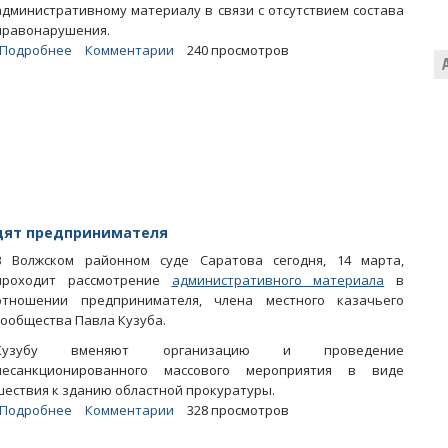
административному материалу в связи с отсутствием состава
правонарушения.
Подробнее
о
Комментарии
240 просмотров
Суд
оправдал
устроившего
антипрокурорский
перфоманс
предпринимателя
удят предпринимателя
В Волжском районном суде Саратова сегодня, 14 марта,
проходит рассмотрение
административного материала
в
отношении предпринимателя, члена местного казачьего
сообщества Павла Кузуба.
Кузубу вменяют организацию и проведение
несанкционированного массового мероприятия в виде
шествия к зданию областной прокуратуры.
Подробнее
о
Комментарии
328 просмотров
В