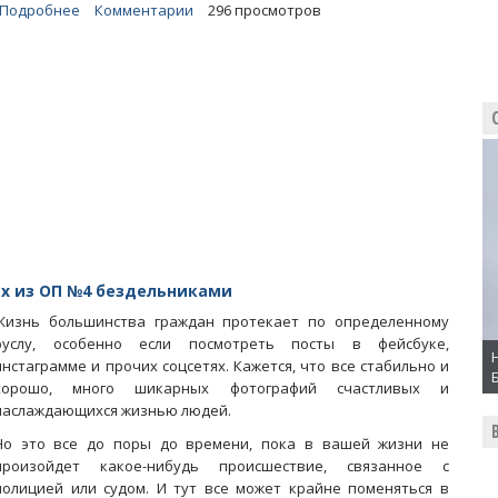
Подробнее
о
Комментарии
296 просмотров
Юрию
Чайке
рассказали
о
попытках
прокуроров
блокировать
проект
Володина
их из ОП №4 бездельниками
Жизнь большинства граждан протекает по определенному
руслу, особенно если посмотреть посты в фейсбуке,
инстаграмме и прочих соцсетях. Кажется, что все стабильно и
хорошо, много шикарных фотографий счастливых и
наслаждающихся жизнью людей.
Но это все до поры до времени, пока в вашей жизни не
произойдет какое-нибудь происшествие, связанное с
полицией или судом. И тут все может крайне поменяться в