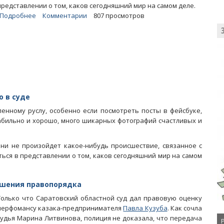
представлении о том, каков сегодняшний мир на самом деле.
Подробнее
о
Комментарии
807 просмотров
Блоги.
Саратовский
суд
признал
полицейских
из
ОП
№4
 в суде
бездельниками
нному руслу, особенно если посмотреть посты в фейсбуке,
стабильно и хорошо, много шикарных фотографий счастливых и
ни не произойдет какое-нибудь происшествие, связанное с
ться в представлении о том, каков сегодняшний мир на самом
ушения правопорядка
Только что Саратовский областной суд дал правовую оценку
перфомансу казака-предпринимателя
Павла Кузуба
. Как сочла
судья Марина Литвинова, полиция не доказала, что передача