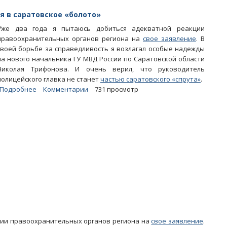
я в саратовское «болото»
Уже два года я пытаюсь добиться адекватной реакции
правоохранительных органов региона на
свое заявление
. В
своей борьбе за справедливость я возлагал особые надежды
на нового начальника ГУ МВД России по Саратовской области
Николая Трифонова. И очень верил, что руководитель
полицейского главка не станет
частью саратовского «спрута»
.
Подробнее
о
Комментарии
731 просмотр
Блоги.
Генерал
Николай
Трифонов
погрузился
в
саратовское
«болото»
ции правоохранительных органов региона на
свое заявление
.