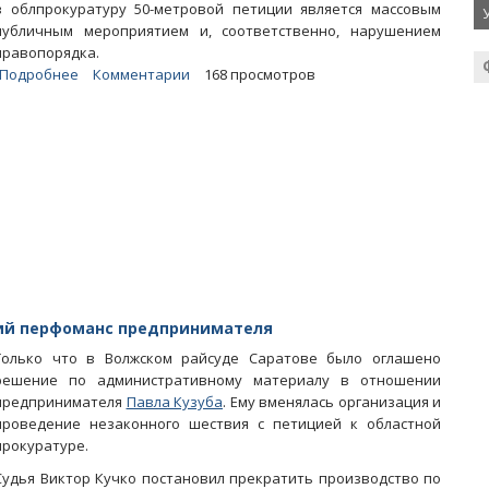
в облпрокуратуру 50-метровой петиции является массовым
публичным мероприятием и, соответственно, нарушением
правопорядка.
Подробнее
о
Комментарии
168 просмотров
Облсуд
не
увидел
в
перфомансе
Кузуба
нарушения
правопорядка
кий перфоманс предпринимателя
Только что в Волжском райсуде Саратове было оглашено
решение по административному материалу в отношении
предпринимателя
Павла Кузуба
. Ему вменялась организация и
проведение незаконного шествия с петицией к областной
прокуратуре.
Судья Виктор Кучко постановил прекратить производство по