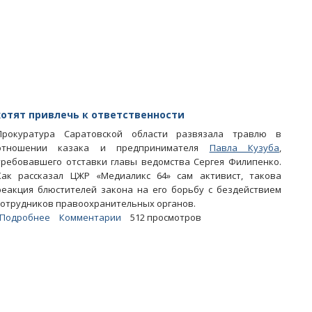
Саратове
за
подачу
петиции
прокурору
судят
предпринимателя
отят привлечь к ответственности
Прокуратура Саратовской области развязала травлю в
отношении казака и предпринимателя
Павла Кузуба
,
требовавшего отставки главы ведомства Сергея Филипенко.
Как рассказал ЦЖР «Медиаликс 64» сам активист, такова
реакция блюстителей закона на его борьбу с бездействием
сотрудников правоохранительных органов.
Подробнее
о
Комментарии
512 просмотров
Требовавшего
отставки
Филипенко
казака
хотят
привлечь