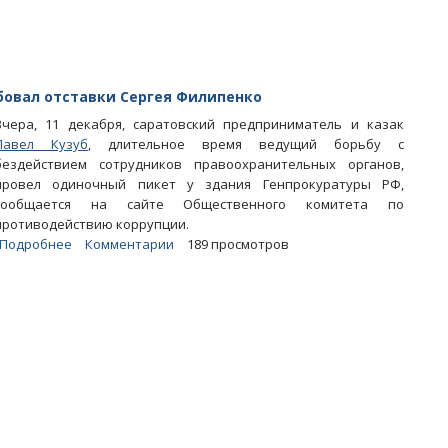
к
ответственности
бовал отставки Сергея Филипенко
Вчера, 11 декабря, саратовский предприниматель и казак
Павел Кузуб
, длительное время ведущий борьбу с
бездействием сотрудников правоохранительных органов,
провел одиночный пикет у здания Генпрокуратуры РФ,
сообщается на сайте Общественного комитета по
противодействию коррупции.
Подробнее
о
Комментарии
189 просмотров
Пикетировавший
Генпрокуратуру
казак
требовал
отставки
Сергея
Филипенко