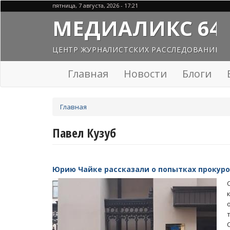
Перейти
пятница, 7 августа, 2026 - 17:21
к
МЕДИАЛИКС 64
основному
содержанию
ЦЕНТР ЖУРНАЛИСТСКИХ РАССЛЕДОВАНИЙ
Главная
Новости
Блоги
Вы
Главная
здесь
Павел Кузуб
Юрию Чайке рассказали о попытках прокуро