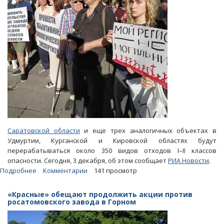
Саратовской области
и еще трех аналогичных объектах в
Удмуртии, Курганской и Кировской областях будут
перерабатываться около 350 видов отходов I–II классов
опасности. Сегодня, 3 декабря, об этом сообщает
РИА Новости
.
Подробнее
о
Комментарии
141 просмотр
На
заводе
«Красные» обещают продолжить акции против
в
росатомовского завода в Горном
Горном
и