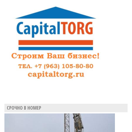
саратовских
СМИ
гости
из
«Росатома»
СРОЧНО В НОМЕР