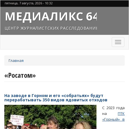
Перейти
пятница, 7 августа, 2026 - 10:32
к
МЕДИАЛИКС 64
основному
содержанию
ЦЕНТР ЖУРНАЛИСТСКИХ РАССЛЕДОВАНИЙ
Toggl
naviga
Вы
Главная
здесь
«Росатом»
На заводе в Горном и его «собратьях» будут
перерабатывать 350 видов ядовитых отходов
С 2023 года
на
ПТК
«Горный» в