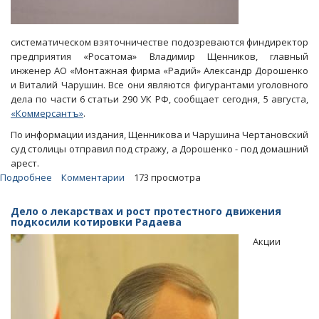
систематическом взяточничестве подозреваются финдиректор
предприятия «Росатома» Владимир Щенников, главный
инженер АО «Монтажная фирма «Радий» Александр Дорошенко
и Виталий Чарушин. Все они являются фигурантами уголовного
дела по части 6 статьи 290 УК РФ, сообщает сегодня, 5 августа,
«Коммерсантъ»
.
По информации издания, Щенникова и Чарушина Чертановский
суд столицы отправил под стражу, а Дорошенко - под домашний
арест.
Подробнее
о
Комментарии
173 просмотра
Финдиректора
института
Дело о лекарствах и рост протестного движения
«Росатома»
подкосили котировки Радаева
и
Акции
его
подельников
подозревают
в
серийном