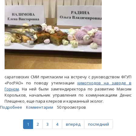
депутата
от
«ЕР»
саратовских СМИ пригласили на встречу с руководством ФГУП
«РосРАО» по поводу утилизации
химотходов на заводе в
Горном
. На ней были замгендиректора по развитию Максим
Корольков, начальник управления по коммуникациям Денис
Плещенко, еще пара клерков и карманный эколог.
Подробнее
о
Комментарии
50 просмотров
Блоги.
Что
1
2
3
4
вперёд
последний
пообещали
главредам