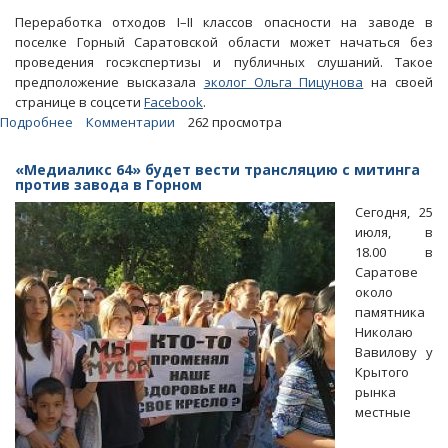
Переработка отходов I–II классов опасности на заводе в
поселке Горный Саратовской области может начаться без
проведения госэкспертизы и публичных слушаний. Такое
предположение высказала
эколог Ольга Пицунова
на своей
странице в соцсети
Facebook
.
Подробнее
о
Комментарии
262 просмотра
Ольга
Пицунова:
«Медиаликс 64» будет вести трансляцию с митинга
Госэкспертизу
против завода в Горном
завода
Сегодня, 25
в
июля, в
Горном
18.00 в
проводить
Саратове
не
около
будут
памятника
Николаю
Вавилову у
Крытого
рынка
местные