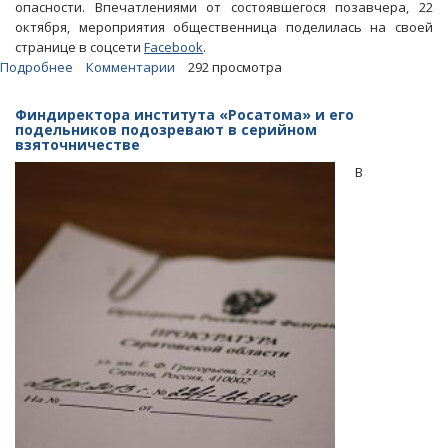
опасности. Впечатлениями от состоявшегося позавчера, 22
октября, мероприятия общественница поделилась на своей
странице в соцсети
Facebook
.
Подробнее
о
Комментарии
292 просмотра
Эколог
заявила
Финдиректора института «Росатома» и его
о
подельников подозревают в серийном
взяточничестве
показухе
на
В
презентации
опасного
завода
в
Горном