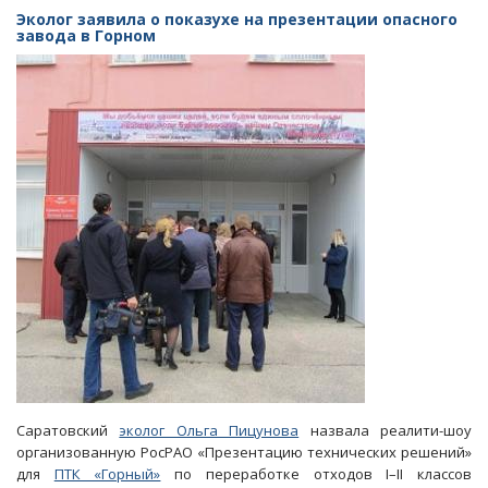
обещают
Эколог заявила о показухе на презентации опасного
продолжить
завода в Горном
акции
против
росатомовского
завода
в
Горном
Саратовский
эколог Ольга Пицунова
назвала реалити-шоу
организованную РосРАО «Презентацию технических решений»
для
ПТК «Горный»
по переработке отходов I–II классов