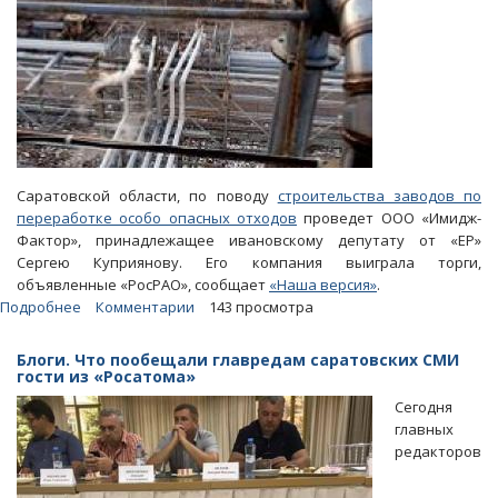
Саратовской области, по поводу
строительства заводов по
переработке особо опасных отходов
проведет ООО «Имидж-
Фактор», принадлежащее ивановскому депутату от «ЕР»
Сергею Куприянову. Его компания выиграла торги,
объявленные «РосРАО», сообщает
«Наша версия»
.
Подробнее
о
Комментарии
143 просмотра
Опрос
саратовцев
Блоги. Что пообещали главредам саратовских СМИ
о
гости из «Росатома»
заводе
Сегодня
в
главных
Горном
редакторов
проведет
фирма