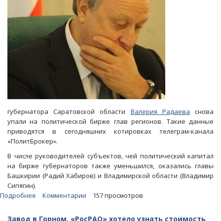
взяточничестве
губернатора Саратовской области
Валерия Радаева
снова
упали на политической бирже глав регионов. Такие данные
приводятся в сегодняшних котировках телеграм-канала
«ПолитБрокер».
В числе руководителей субъектов, чей политический капитал
на бирже губернаторов также уменьшился, оказались главы
Башкирии (Радий Хабиров) и Владимирской области (Владимир
Сипягин).
Подробнее
о
Комментарии
157 просмотров
Дело
о
Завод в Горном. «РосРАО» хотело узнать стоимость