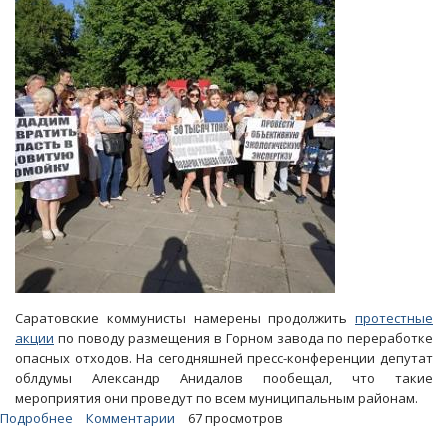
его
«собратьях»
будут
перерабатывать
350
видов
ядовитых
отходов
Саратовские коммунисты намерены продолжить
протестные
акции
по поводу размещения в Горном завода по переработке
опасных отходов. На сегодняшней пресс-конференции депутат
облдумы Александр Анидалов пообещал, что такие
мероприятия они проведут по всем муниципальным районам.
Подробнее
о
Комментарии
67 просмотров
«Красные»