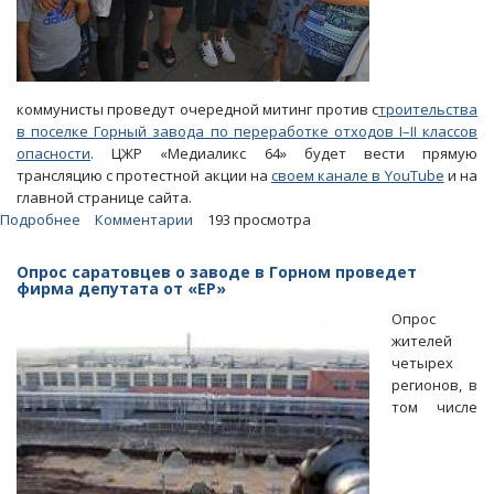
коммунисты проведут очередной митинг против с
троительства
в поселке Горный завода по переработке отходов I–II классов
опасности
. ЦЖР «Медиаликс 64» будет вести прямую
трансляцию с протестной акции на
своем канале в YouTube
и на
главной странице сайта.
Подробнее
о
Комментарии
193 просмотра
«Медиаликс
64»
Опрос саратовцев о заводе в Горном проведет
будет
фирма депутата от «ЕР»
вести
Опрос
трансляцию
жителей
с
четырех
митинга
регионов, в
против
том числе
завода
в
Горном