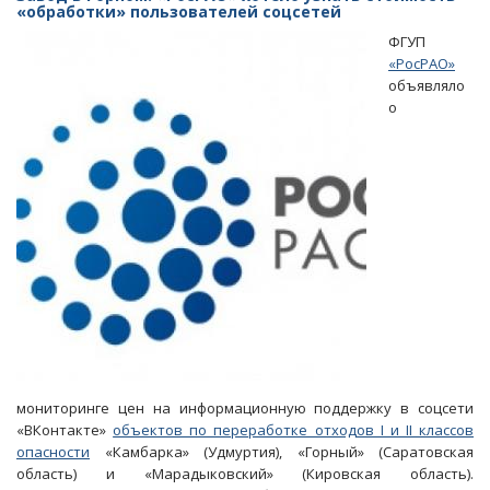
лекарствах
«обработки» пользователей соцсетей
и
ФГУП
рост
«РосРАО»
протестного
объявляло
движения
о
подкосили
котировки
Радаева
мониторинге цен на информационную поддержку в соцсети
«ВКонтакте»
объектов по переработке отходов I и II классов
опасности
«Камбарка» (Удмуртия), «Горный» (Саратовская
область) и «Марадыковский» (Кировская область).