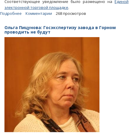
Соответствующее уведомление было размещено на
Единой
электронной торговой площадке
.
Подробнее
о
Комментарии
268 просмотров
Завод
в
Ольга Пицунова: Госэкспертизу завода в Горном
Горном.
проводить не будут
«РосРАО»
хотело
узнать
стоимость
«обработки»
пользователей
соцсетей